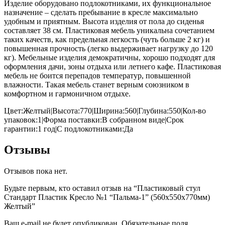
Изделие оборудовано подлокотниками, их функциональное
назначение – сделать пребывание в кресле максимально
удобным и приятным. Высота изделия от пола до сиденья
составляет 38 см. Пластиковая мебель уникальна сочетанием
таких качеств, как предельная легкость (чуть больше 2 кг) и
повышенная прочность (легко выдерживает нагрузку до 120
кг). Мебельные изделия демократичны, хорошо подходят для
оформления дачи, зоны отдыха или летнего кафе. Пластиковая
мебель не боится перепадов температур, повышенной
влажности. Такая мебель станет верным союзником в
комфортном и гармоничном отдыхе.
Цвет:Желтый|Высота:770|Ширина:560|Глубина:550|Кол-во
упаковок:1|Форма поставки:В собранном виде|Срок
гарантии:1 год|С подлокотниками:Да
Отзывы
Отзывов пока нет.
Будьте первым, кто оставил отзыв на “Пластиковый стул
Стандарт Пластик Кресло №1 “Пальма-1” (560х550х770мм)
Желтый”
Ваш e-mail не будет опубликован.
Обязательные поля