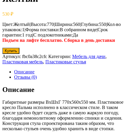
530
₽
Цвет:Желтый|Высота:770|Ширина:560|Глубина:550|Кол-во
упаковок:1|Форма поставки:В собранном виде|Срок
гарантии:1 год|С подлокотниками:Да
Подъем на лифте бесплатно. Сборка в день доставки
Купить
Артикул:
fbc0a38c2cfc
Категории:
Мебель для дачи
,
Пластиковая мебель
,
Пластиковые стулья
Описание
Отзывы (0)
Описание
Габаритные размеры ВхШхГ 770x560x550 мм. Пластиковое
кресло Пальма исполнено в классическом стиле. В таком
кресле удобно будет сидеть даже в самую жаркую погоду,
благодаря немонолитному оформлению спинки и сидения.
Конструкция стула спроектирована таким образом, что
несколько стульев очень удобно хранить в виде стопки.