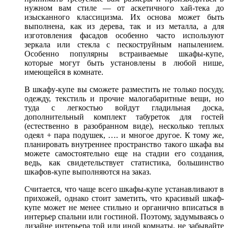
нужном вам стиле — от аскетичного хай-тека до
изысканного классицизма. Их основа может быть
выполнена, как из дерева, так и из металла, а для
изготовления фасадов особенно часто используют
зеркала или стекла с пескоструйным напылением.
Особенно популярны встраиваемые шкафы-купе,
которые могут быть установлены в любой нише,
имеющейся в комнате.
В шкафу-купе вы сможете разместить не только посуду,
одежду, текстиль и прочие малогабаритные вещи, но
туда с легкостью войдут гладильная доска,
дополнительный комплект табуреток для гостей
(естественно в разобранном виде), несколько теплых
одеял + пара подушек, …. и многое другое. К тому же,
планировать внутреннее пространство такого шкафа вы
можете самостоятельно еще на стадии его создания,
ведь, как свидетельствует статистика, большинство
шкафов-купе выполняются на заказ.
Считается, что чаще всего шкафы-купе устанавливают в
прихожей, однако стоит заметить, что красивый шкаф-
купе может не менее стильно и органично вписаться в
интерьер спальни или гостиной. Поэтому, задумываясь о
дизайне интерьера той или иной комнаты, не забывайте