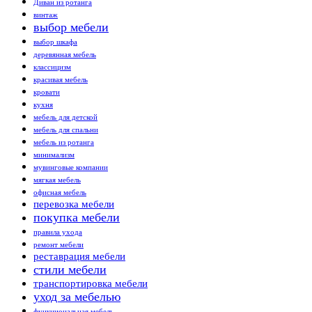
Диван из ротанга
винтаж
выбор мебели
выбор шкафа
деревянная мебель
классицизм
красивая мебель
кровати
кухня
мебель для детской
мебель для спальни
мебель из ротанга
минимализм
мувинговые компании
мягкая мебель
офисная мебель
перевозка мебели
покупка мебели
правила ухода
ремонт мебели
реставрация мебели
стили мебели
транспортировка мебели
уход за мебелью
функциональная мебель