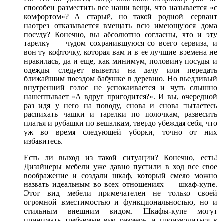
способен разместить все наши вещи, что называется «с
комфортом»? А старый, но такой родной, сервант
наотрез отказывается вмещать всю имеющуюся дома
посуду? Конечно, вы абсолютно согласны, что и эту
тарелку — чудом сохранившуюся со всего сервиза, и
вон ту кофточку, которая вам и в ее лучшие времена не
нравилась, да и еще, как минимум, половину посуды и
одежды следует вывезти на дачу или передать
ближайшим поездом бабушке в деревню. Но въедливый
внутренний голос не успокаивается и чуть слышно
нашептывает «А вдруг пригодится?». И вы, очередной
раз идя у него на поводу, снова и снова пытаетесь
распихать чашки и тарелки по полочкам, развесить
платья и рубашки по вешалкам, твердо убеждая себя, что
уж во время следующей уборки, точно от них
избавитесь.
Есть ли выход из такой ситуации? Конечно, есть!
Дизайнеры мебели уже давно пустили в ход все свое
воображение и создали шкаф, который смело можно
назвать идеальным во всех отношениях — шкаф-купе.
Этот вид мебели примечателен не только своей
огромной вместимостью и функциональностью, но и
стильным внешним видом. Шкафы-купе могут
принимать требуемые вам размеры и производиться в