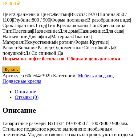
18.900
₽
Цвет:Оранжевый|Цвет:Желтый|Высота:1970|Ширина:950 /
1100|Глубина:800 / 900|Форма поставки:В разобранном виде|
Срок гарантии:1 год|Тип:Кресла-коконы|Тип:Кресла-яйца|
Тип:Плетеная|Назначение:Для дома|Назначение:Для сада|
Назначение:Для офиса|Материал:Пластик|
Материал:Искусственный ротанг|Форма:Круглые|
Размер:Большие|Размер:Одноместные|Со стойкой:Да|С
подушкой:Да|Со спинкой:Да
Подъем на лифте бесплатно. Сборка в день доставки
Купить
Артикул:
c60ded4c392b
Категории:
Мебель для дачи
,
Подвесные кресла
Описание
Отзывы (0)
Описание
Габаритные размеры ВхШхГ 1970×950 / 1100×800 / 900 мм.
Стильное подвесное кресло выполнено необычным
плетением. Модель позволит создать островок уюта и отдыха