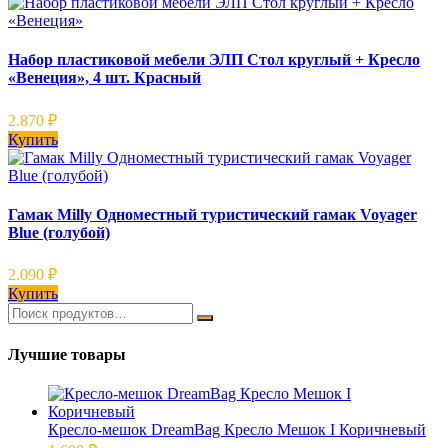
Набор пластиковой мебели ЭЛП Стол круглый + Кресло
«Венеция», 4 шт. Красный
2.870
₽
Купить
Гамак Milly Одноместный туристический гамак Voyager
Blue (голубой)
2.090
₽
Купить
Лучшие товары
Кресло-мешок DreamBag Кресло Мешок I Коричневый