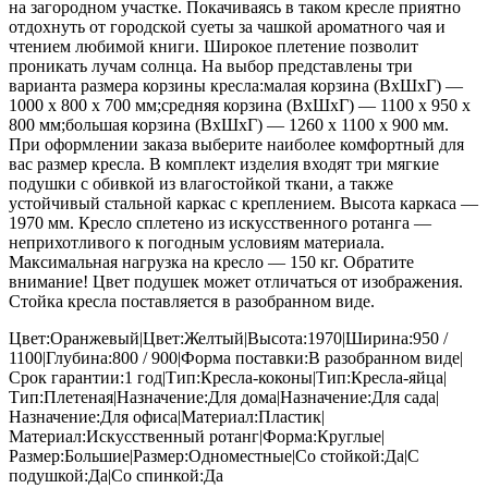
на загородном участке. Покачиваясь в таком кресле приятно
отдохнуть от городской суеты за чашкой ароматного чая и
чтением любимой книги. Широкое плетение позволит
проникать лучам солнца. На выбор представлены три
варианта размера корзины кресла:малая корзина (ВхШхГ) —
1000 х 800 х 700 мм;средняя корзина (ВхШхГ) — 1100 х 950 х
800 мм;большая корзина (ВхШхГ) — 1260 х 1100 х 900 мм.
При оформлении заказа выберите наиболее комфортный для
вас размер кресла. В комплект изделия входят три мягкие
подушки с обивкой из влагостойкой ткани, а также
устойчивый стальной каркас с креплением. Высота каркаса —
1970 мм. Кресло сплетено из искусственного ротанга —
неприхотливого к погодным условиям материала.
Максимальная нагрузка на кресло — 150 кг. Обратите
внимание! Цвет подушек может отличаться от изображения.
Стойка кресла поставляется в разобранном виде.
Цвет:Оранжевый|Цвет:Желтый|Высота:1970|Ширина:950 /
1100|Глубина:800 / 900|Форма поставки:В разобранном виде|
Срок гарантии:1 год|Тип:Кресла-коконы|Тип:Кресла-яйца|
Тип:Плетеная|Назначение:Для дома|Назначение:Для сада|
Назначение:Для офиса|Материал:Пластик|
Материал:Искусственный ротанг|Форма:Круглые|
Размер:Большие|Размер:Одноместные|Со стойкой:Да|С
подушкой:Да|Со спинкой:Да