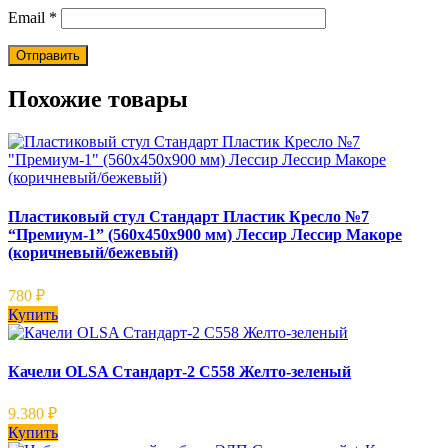
Email
*
Похожие товары
Пластиковый стул Стандарт Пластик Кресло №7
“Премиум-1” (560х450х900 мм) Лессир Лессир Макоре
(коричневый/бежевый)
780
₽
Купить
Качели OLSA Стандарт-2 С558 Желто-зеленый
9.380
₽
Купить