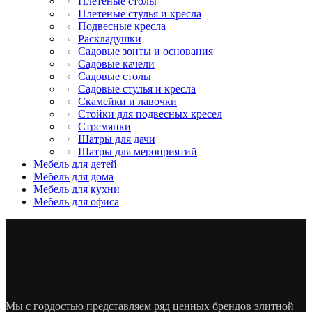
Плетеные столы
Плетеные стулья и кресла
Подвесные кресла
Раскладушки
Садовые зонты и основания
Садовые качели
Садовые столы
Садовые стулья и кресла
Скамейки и лавочки
Стойки для подвесных кресел
Стремянки
Шатры для дачи
Шатры для мероприятий
Мебель для детей
Мебель для дома
Мебель для кухни
Мебель для офиса
Мы с гордостью представляем ряд ценных брендов элитной