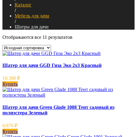
Каталог
/
Мебель для дачи
/
Шатры для дачи
Отображаются все 11 результатов
Шатер для дачи GGD Гиза Эко 2х3 Красный
19.390
₽
Купить
Шатер для дачи Green Glade 1088 Тент садовый из
полиэстера Зеленый
6.870
₽
Купить