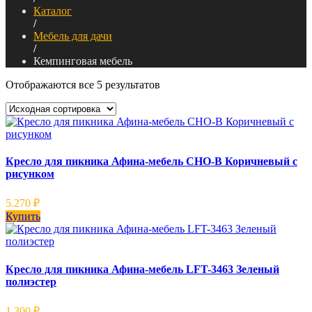
Каталог
/
Мебель для дачи
/
Кемпинговая мебель
Отображаются все 5 результатов
Кресло для пикника Афина-мебель CHO-В Коричневый с
рисунком
5.270
₽
Купить
Кресло для пикника Афина-мебель LFT-3463 Зеленый
полиэстер
1.300
₽