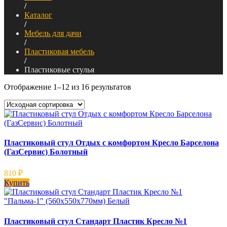
/
Каталог
/
Мебель для дачи
/
Пластиковая мебель
/
Пластиковые стулья
Отображение 1–12 из 16 результатов
Пластиковый стул Отдых с комфортом Кресло Барселона
(ГазСервис) Болотный
810
₽
Купить
Пластиковый стул Стандарт Пластик Кресло №1