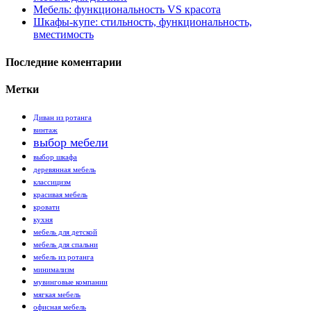
Мебель: функциональность VS красота
Шкафы-купе: стильность, функциональность,
вместимость
Последние коментарии
Метки
Диван из ротанга
винтаж
выбор мебели
выбор шкафа
деревянная мебель
классицизм
красивая мебель
кровати
кухня
мебель для детской
мебель для спальни
мебель из ротанга
минимализм
мувинговые компании
мягкая мебель
офисная мебель