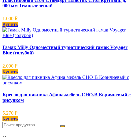
Пластиковый стол Стандарт Пластик Стол круглый, д.
900 мм Темно-зеленый
1.000
₽
Купить
Гамак Milly Одноместный туристический гамак Voyager
Blue (голубой)
2.090
₽
Купить
Кресло для пикника Афина-мебель CHO-В Коричневый с
рисунком
5.270
₽
Купить