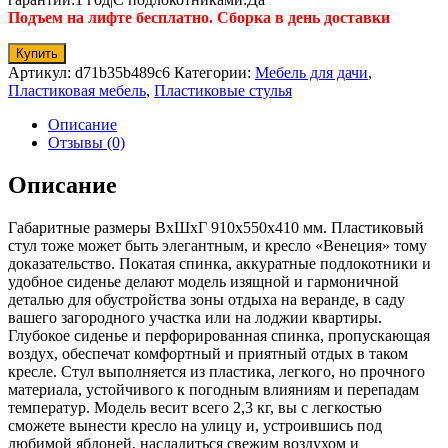
Подъем на лифте бесплатно. Сборка в день доставки
Купить
Артикул:
d71b35b489c6
Категории:
Мебель для дачи
,
Пластиковая мебель
,
Пластиковые стулья
Описание
Отзывы (0)
Описание
Габаритные размеры ВхШхГ 910x550x410 мм. Пластиковый
стул тоже может быть элегантным, и кресло «Венеция» тому
доказательство. Покатая спинка, аккуратные подлокотники и
удобное сиденье делают модель изящной и гармоничной
деталью для обустройства зоны отдыха на веранде, в саду
вашего загородного участка или на лоджии квартиры.
Глубокое сиденье и перфорированная спинка, пропускающая
воздух, обеспечат комфортный и приятный отдых в таком
кресле. Стул выполняется из пластика, легкого, но прочного
материала, устойчивого к погодным влияниям и перепадам
температур. Модель весит всего 2,3 кг, вы с легкостью
сможете вынести кресло на улицу и, устроившись под
любимой яблоней, насладиться свежим воздухом и