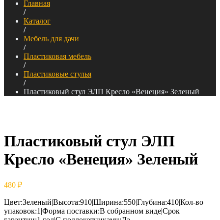
Главная
/
Каталог
/
Мебель для дачи
/
Пластиковая мебель
/
Пластиковые стулья
/
Пластиковый стул ЭЛП Кресло «Венеция» Зеленый
Пластиковый стул ЭЛП
Кресло «Венеция» Зеленый
480
₽
Цвет:Зеленый|Высота:910|Ширина:550|Глубина:410|Кол-во
упаковок:1|Форма поставки:В собранном виде|Срок
гарантии:1 год|С подлокотниками:Да