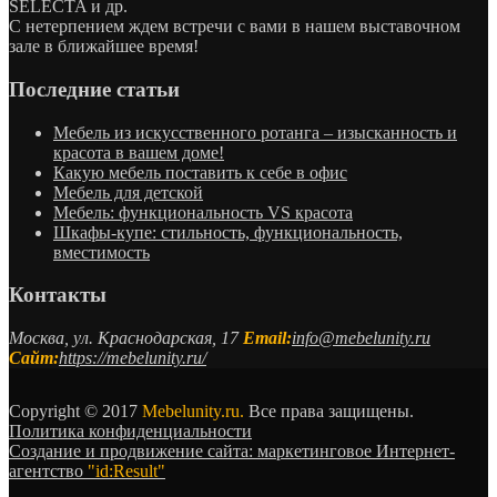
SELECTA и др.
С нетерпением ждем встречи с вами в нашем выставочном
зале в ближайшее время!
Последние статьи
Мебель из искусственного ротанга – изысканность и
красота в вашем доме!
Какую мебель поставить к себе в офис
Мебель для детской
Мебель: функциональность VS красота
Шкафы-купе: стильность, функциональность,
вместимость
Контакты
Москва, ул. Краснодарская, 17
Email:
info@mebelunity.ru
Сайт:
https://mebelunity.ru/
Copyright © 2017
Mebelunity.ru.
Все права защищены.
Политика конфиденциальности
Создание и продвижение сайта: маркетинговое Интернет-
агентство
"id:Result"