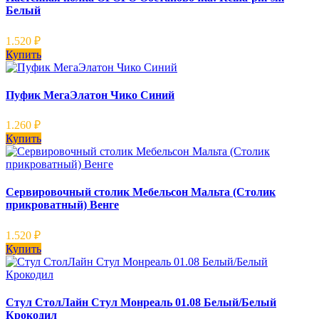
Белый
1.520
₽
Купить
Пуфик МегаЭлатон Чико Синий
1.260
₽
Купить
Сервировочный столик Мебельсон Мальта (Столик
прикроватный) Венге
1.520
₽
Купить
Стул СтолЛайн Стул Монреаль 01.08 Белый/Белый
Крокодил