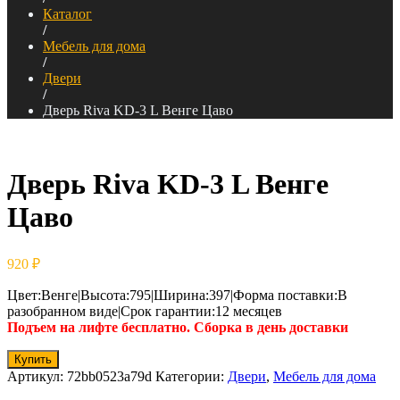
Каталог
/
Мебель для дома
/
Двери
/
Дверь Riva KD-3 L Венге Цаво
Дверь Riva KD-3 L Венге
Цаво
920
₽
Цвет:Венге|Высота:795|Ширина:397|Форма поставки:В
разобранном виде|Срок гарантии:12 месяцев
Подъем на лифте бесплатно. Сборка в день доставки
Купить
Артикул:
72bb0523a79d
Категории:
Двери
,
Мебель для дома