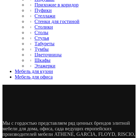
Прихожие в коридор
Пуфики
Стеллажи
Стенки для гостиной
Столики
Столы
Стулья
Табуреты
Тумбы
Цветочницы
Шкафы
Этажерки
Мебель для кухни
Мебель для офиса
Мы с гордостью представляем ряд ценных брендов элитной
мебели для дома, офиса, сада ведущих европейских
производителей мебели ATHENE, GARCIA, FLOYD, RISCIO,