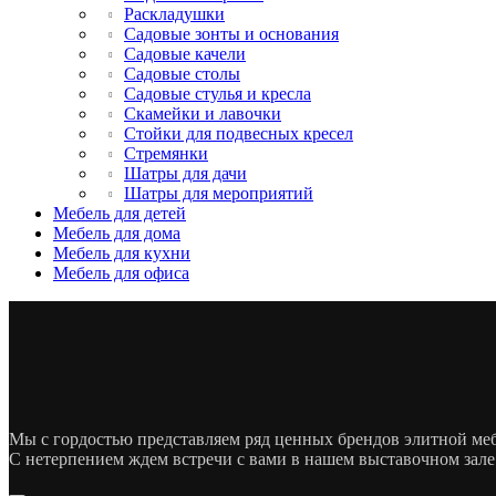
Раскладушки
Садовые зонты и основания
Садовые качели
Садовые столы
Садовые стулья и кресла
Скамейки и лавочки
Стойки для подвесных кресел
Стремянки
Шатры для дачи
Шатры для мероприятий
Мебель для детей
Мебель для дома
Мебель для кухни
Мебель для офиса
Мы с гордостью представляем ряд ценных брендов элитной м
С нетерпением ждем встречи с вами в нашем выставочном зале