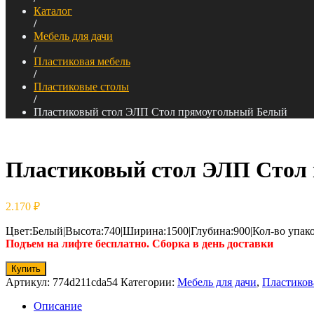
Каталог
/
Мебель для дачи
/
Пластиковая мебель
/
Пластиковые столы
/
Пластиковый стол ЭЛП Стол прямоугольный Белый
Пластиковый стол ЭЛП Стол
2.170
₽
Цвет:Белый|Высота:740|Ширина:1500|Глубина:900|Кол-во упак
Подъем на лифте бесплатно. Сборка в день доставки
Купить
Артикул:
774d211cda54
Категории:
Мебель для дачи
,
Пластиков
Описание