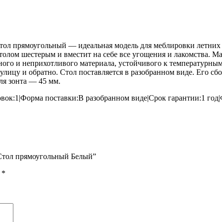
л прямоугольный — идеальная модель для меблировки летних ка
толом шестерым и вместит на себе все угощения и лакомства. Ма
чного и неприхотливого материала, устойчивого к температурным
на улицу и обратно. Стол поставляется в разобранном виде. Его 
ля зонта — 45 мм.
овок:1|Форма поставки:В разобранном виде|Срок гарантии:1 го
 Стол прямоугольный Белый”
ы
*