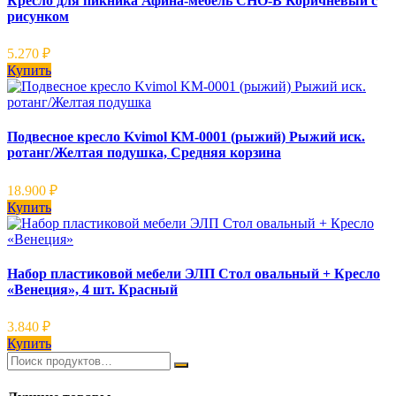
Кресло для пикника Афина-мебель CHO-В Коричневый с
рисунком
5.270
₽
Купить
Подвесное кресло Kvimol KM-0001 (рыжий) Рыжий иск.
ротанг/Желтая подушка, Средняя корзина
18.900
₽
Купить
Набор пластиковой мебели ЭЛП Стол овальный + Кресло
«Венеция», 4 шт. Красный
3.840
₽
Купить