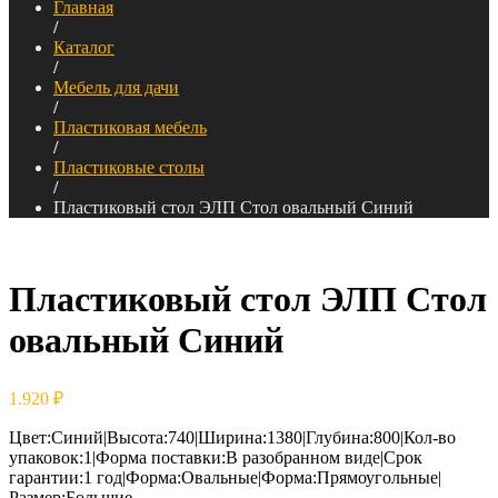
Главная
/
Каталог
/
Мебель для дачи
/
Пластиковая мебель
/
Пластиковые столы
/
Пластиковый стол ЭЛП Стол овальный Синий
Пластиковый стол ЭЛП Стол
овальный Синий
1.920
₽
Цвет:Синий|Высота:740|Ширина:1380|Глубина:800|Кол-во
упаковок:1|Форма поставки:В разобранном виде|Срок
гарантии:1 год|Форма:Овальные|Форма:Прямоугольные|
Размер:Большие