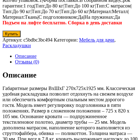
Кол-во упаковок:1|Форма поставки:В собранном виде|Срок
гарантии:1 год|Тип:До 80 кг|Тип:До 100 кг|Тип:С матрасом|
Тип:До 90 кг|Тип:До 70 кг|Тип:До 60 кг|Материал:Металл|
Материал:Ткань|С подголовником:Да|На пружинах:Да
Подъем на лифте бесплатно. Сборка в день доставки
Купить
Артикул:
c5bdbc3bc494
Категории:
Мебель для дачи
,
Раскладушки
Описание
Отзывы (0)
Описание
Габаритные размеры ВхШхГ 270x725x1925 мм. Классическая
удобная раскладушка позволит отдохнуть на свежем воздухе
или обеспечить комфортным спальным местом дорогого
гостя. Модель имеет регулировку подголовника в пяти
положениях. Размер в сложенном положении – 725 x 820 x
105 мм. Основание кровати — подпружиненное
текстиленовое полотно, диаметр трубы — 25 мм. Модель
дополнена матрасом, наполнение которого выполняется из
струттофайбера, обивка — поликоттон. Толщина матраса —
30 мм. При весе в 7,8 кг, кровать выдерживает нагрузку до 100