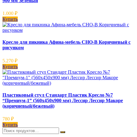
900 мм Зеленый
1.000
₽
Купить
Кресло для пикника Афина-мебель CHO-В Коричневый с
рисунком
5.270
₽
Купить
Пластиковый стул Стандарт Пластик Кресло №7
“Премиум-1” (560х450х900 мм) Лессир Лессир Макоре
(коричневый/бежевый)
780
₽
Купить