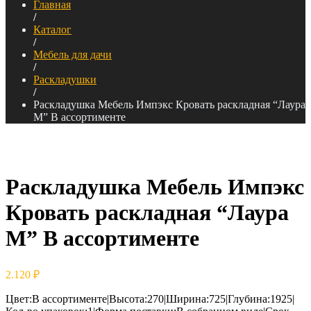
Главная
/
Каталог
/
Мебель для дачи
/
Раскладушки
/
Раскладушка Мебель Импэкс Кровать раскладная “Лаура
М” В ассортименте
Раскладушка Мебель Импэкс
Кровать раскладная “Лаура
М” В ассортименте
2.120
₽
Цвет:В ассортименте|Высота:270|Ширина:725|Глубина:1925|