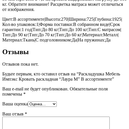
кг. Обратите внимание! Расцветка матраса может отличаться
от изображения.
Цвет:В ассортименте|Высота:270|Ширина:725|Глубина:1925|
Кол-во упаковок:1|Форма поставки:В собранном виде|Срок
гарантии:1 год|Тип:До 80 кг|Тип:До 100 кг|Тип:С матрасом|
Тип:До 90 кг|Тип:До 70 кг|Тип:До 60 кг|Материал:Металл|
Материал:Ткань|С подголовником:Да|На пружинах:Да
Отзывы
Отзывов пока нет.
Будьте первым, кто оставил отзыв на “Раскладушка Мебель
Импэкс Кровать раскладная “Лаура М” В ассортименте”
Ваш e-mail не будет опубликован.
Обязательные поля
помечены
*
Ваша оценка
Ваш отзыв
*