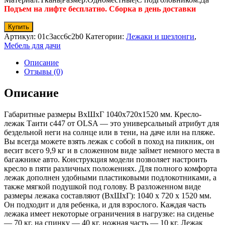
Подъем на лифте бесплатно. Сборка в день доставки
Купить
Артикул:
01c3acc6c2b0
Категории:
Лежаки и шезлонги
,
Мебель для дачи
Описание
Отзывы (0)
Описание
Габаритные размеры ВхШхГ 1040x720x1520 мм. Кресло-
лежак Таити c447 от OLSA — это универсальный атрибут для
бездельной неги на солнце или в тени, на даче или на пляже.
Вы всегда можете взять лежак с собой в поход на пикник, он
весит всего 9,9 кг и в сложенном виде займет немного места в
багажнике авто. Конструкция модели позволяет настроить
кресло в пяти различных положениях. Для полного комфорта
лежак дополнен удобными пластиковыми подлокотниками, а
также мягкой подушкой под голову. В разложенном виде
размеры лежака составляют (ВхШхГ): 1040 х 720 х 1520 мм.
Он подходит и для ребенка, и для взрослого. Каждая часть
лежака имеет некоторые ограничения в нагрузке: на сиденье
— 70 кг, на спинку — 40 кг, ножная часть — 10 кг. Лежак