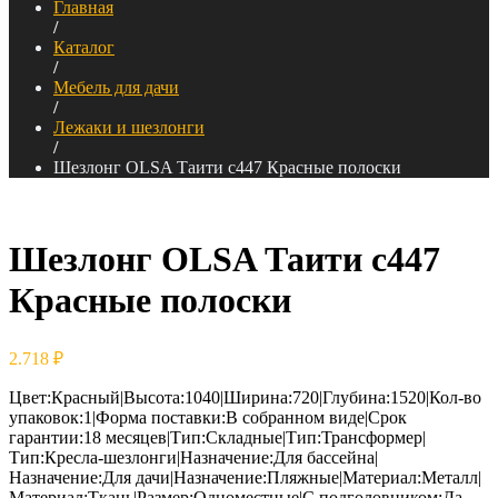
Главная
/
Каталог
/
Мебель для дачи
/
Лежаки и шезлонги
/
Шезлонг OLSA Таити c447 Красные полоски
Шезлонг OLSA Таити c447
Красные полоски
2.718
₽
Цвет:Красный|Высота:1040|Ширина:720|Глубина:1520|Кол-во
упаковок:1|Форма поставки:В собранном виде|Срок
гарантии:18 месяцев|Тип:Складные|Тип:Трансформер|
Тип:Кресла-шезлонги|Назначение:Для бассейна|
Назначение:Для дачи|Назначение:Пляжные|Материал:Металл|
Материал:Ткань|Размер:Одноместные|С подголовником:Да