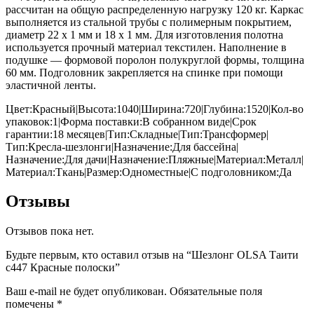
рассчитан на общую распределенную нагрузку 120 кг. Каркас
выполняется из стальной трубы с полимерным покрытием,
диаметр 22 х 1 мм и 18 х 1 мм. Для изготовления полотна
используется прочный материал текстилен. Наполнение в
подушке — формовой поролон полукруглой формы, толщина
60 мм. Подголовник закрепляется на спинке при помощи
эластичной ленты.
Цвет:Красный|Высота:1040|Ширина:720|Глубина:1520|Кол-во
упаковок:1|Форма поставки:В собранном виде|Срок
гарантии:18 месяцев|Тип:Складные|Тип:Трансформер|
Тип:Кресла-шезлонги|Назначение:Для бассейна|
Назначение:Для дачи|Назначение:Пляжные|Материал:Металл|
Материал:Ткань|Размер:Одноместные|С подголовником:Да
Отзывы
Отзывов пока нет.
Будьте первым, кто оставил отзыв на “Шезлонг OLSA Таити
c447 Красные полоски”
Ваш e-mail не будет опубликован.
Обязательные поля
помечены
*