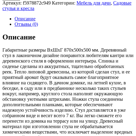
Артикул:
f5978872c949
Категории:
Мебель для дачи
,
Садовые
стулья и кресла
Описание
Отзывы (0)
Описание
Габаритные размеры ВхШхГ 870x500x500 мм. Деревянный
стул в лаконичном дизайне понравится любителям кантри или
деревенского стиля в оформлении интерьера. Спинка и
сиденье сделаны из аккуратных, тщательно обработанных
реек. Тепло липовой древесины, из которой сделан стул, и ее
приятный аромат будут оказывать самое благоприятное
влияние на сидящего. В дачном домике, на летней кухне, в
беседке, в саду или в предбаннике несколько таких стульев
вокруг, например, круглого стола наполнят окружающую
обстановку уютными штрихами. Ножки стула соединены
дополнительными планками, которые обеспечивают
надежную устойчивость изделию. Стул доставляется в уже
собранном виде и весит всего 7 кг. Вы легко сможете его
перенести из домика на террасу или на улицу. Древесный
материал при изготовлении стула не обрабатывается
химическими веществами, что исключает выделение вредных