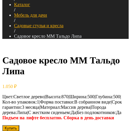
Каталог
/
Мебель для дачи
/
Садовые стулья и кресла
/
Садовое кресло ММ Тальдо Липа
Садовое кресло ММ Тальдо
Липа
1.050
₽
Цвет:Светлое дерево|Высота:870|Ширина:500|Глубина:500|
Кол-во упаковок:1|Форма поставки:В собранном виде|Срок
гарантии:3 месяца|Материал:Массив дерева|Порода
дерева:Липа|С жестким сиденьем:Да|Без подлокотников:Да
Подъем на лифте бесплатно. Сборка в день доставки
Купить