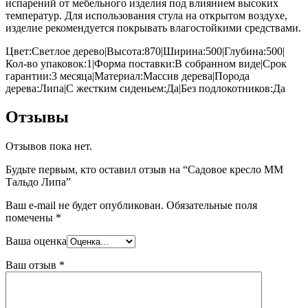
испарений от мебельного изделия под влиянием высоких
температур. Для использования стула на открытом воздухе,
изделие рекомендуется покрывать влагостойкими средствами.
Цвет:Светлое дерево|Высота:870|Ширина:500|Глубина:500|
Кол-во упаковок:1|Форма поставки:В собранном виде|Срок
гарантии:3 месяца|Материал:Массив дерева|Порода
дерева:Липа|С жестким сиденьем:Да|Без подлокотников:Да
Отзывы
Отзывов пока нет.
Будьте первым, кто оставил отзыв на “Садовое кресло ММ
Тальдо Липа”
Ваш e-mail не будет опубликован.
Обязательные поля
помечены
*
Ваша оценка
Ваш отзыв
*