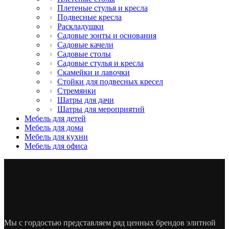
Плетеные стулья и кресла
Подвесные кресла
Раскладушки
Садовые зонты и основания
Садовые качели
Садовые столы
Садовые стулья и кресла
Скамейки и лавочки
Стойки для подвесных кресел
Стремянки
Шатры для дачи
Шатры для мероприятий
Мебель для детей
Мебель для дома
Мебель для кухни
Мебель для офиса
Мы с гордостью представляем ряд ценных брендов элитной