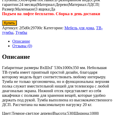
гарантии:24 месяца|Материал:Дерево|Материал:ЛДСП|
Размер:Маленькие|3 ящика:Да
Подъем на лифте бесплатно. Сборка в день доставки
Купить
Артикул:
2f5d0c29700c
Категории:
Мебель для дома
,
ТВ-
тумбы
,
Тумбы
Описание
Отзывы (0)
Описание
Габаритные размеры ВхШхГ 530x1000x350 мм. Небольшая
ТВ-тумба имеет приятный простой дизайн, благодаря
которому модель будет соответствовать любому интерьеру.
Тумба не только эргономична, но и функциональна: верхняя
полка служит вместительной нишей для телевизора с любой
диагональю экрана. Нижний отсек представляет из себя
шкафчики с полками для хранения вещей, которые удобно
держать под рукой. Тумба выполнена из высококачественного
ДСП. Рассчитана на максимальную нагрузку 20 кг.
Цвет:Темное-cветлое дерево|Высота:530|Ширина:1000|