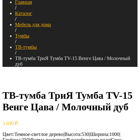
Главная
/
Каталог
/
Мебель для дома
/
Тумбы
/
ТВ-тумбы
/
ТВ-тумба ТриЯ Тумба TV-15 Венге Цава / Молочный
дуб
ТВ-тумба ТриЯ Тумба TV-15
Венге Цава / Молочный дуб
3.690
₽
Цвет:Темное-cветлое дерево|Высота:530|Ширина:1000|
Глубина:350|Форма поставки:В разобранном виде|Срок