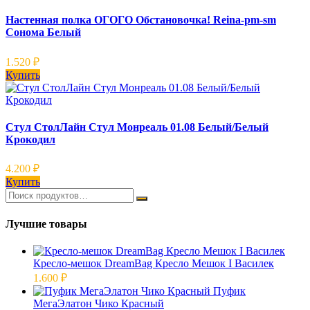
Настенная полка ОГОГО Обстановочка! Reina-pm-sm
Сонома Белый
1.520
₽
Купить
Стул СтолЛайн Стул Монреаль 01.08 Белый/Белый
Крокодил
4.200
₽
Купить
Лучшие товары
Кресло-мешок DreamBag Кресло Мешок I Василек
1.600
₽
Пуфик
МегаЭлатон Чико Красный