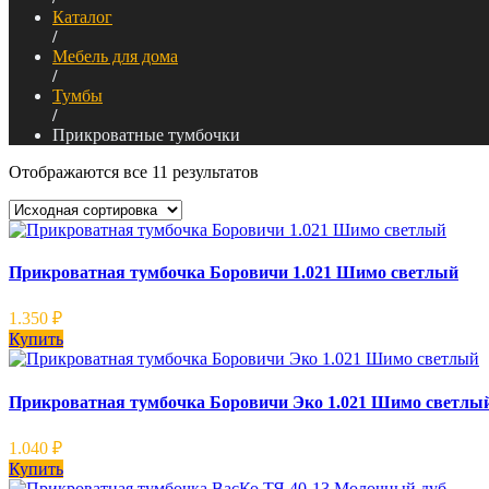
Каталог
/
Мебель для дома
/
Тумбы
/
Прикроватные тумбочки
Отображаются все 11 результатов
Прикроватная тумбочка Боровичи 1.021 Шимо светлый
1.350
₽
Купить
Прикроватная тумбочка Боровичи Эко 1.021 Шимо светлы
1.040
₽
Купить