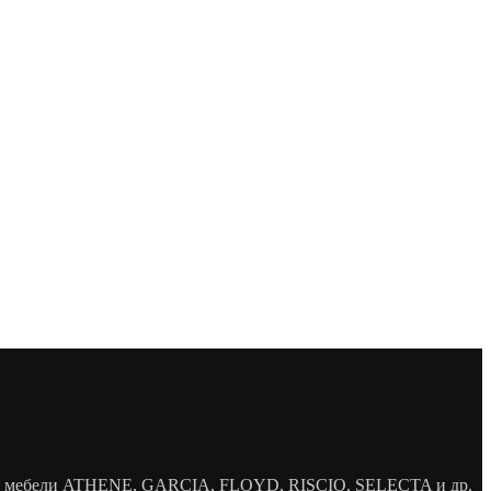
елей мебели ATHENE, GARCIA, FLOYD, RISCIO, SELECTA и др.