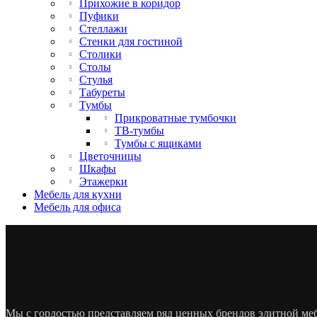
Прихожие в коридор
Пуфики
Стеллажи
Стенки для гостиной
Столики
Столы
Стулья
Табуреты
Тумбы
Прикроватные тумбочки
ТВ-тумбы
Тумбы с ящиками
Цветочницы
Шкафы
Этажерки
Мебель для кухни
Мебель для офиса
Мы с гордостью представляем ряд ценных брендов элитной м