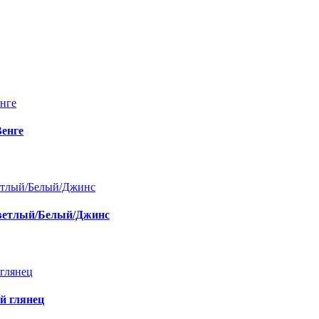
енге
светлый/Белый/Джинс
й глянец