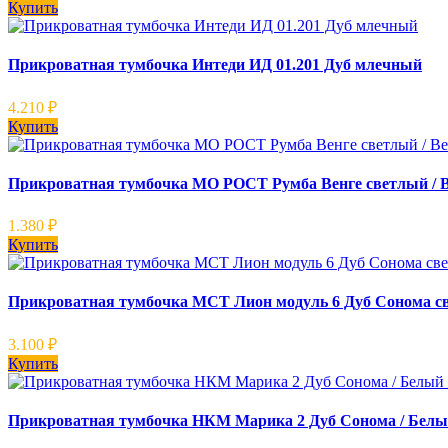
Купить
Прикроватная тумбочка Интеди ИД 01.201 Дуб млечный
4.210
₽
Купить
Прикроватная тумбочка МО РОСТ Румба Венге светлый / В
1.380
₽
Купить
Прикроватная тумбочка МСТ Лион модуль 6 Дуб Сонома 
3.100
₽
Купить
Прикроватная тумбочка НКМ Марика 2 Дуб Сонома / Белы