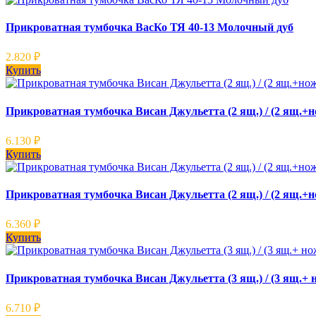
Прикроватная тумбочка ВасКо ТЯ 40-13 Молочный дуб
2.820
₽
Купить
Прикроватная тумбочка Висан Джульетта (2 ящ.) / (2 ящ.
6.130
₽
Купить
Прикроватная тумбочка Висан Джульетта (2 ящ.) / (2 ящ.+
6.360
₽
Купить
Прикроватная тумбочка Висан Джульетта (3 ящ.) / (3 ящ.+
6.710
₽