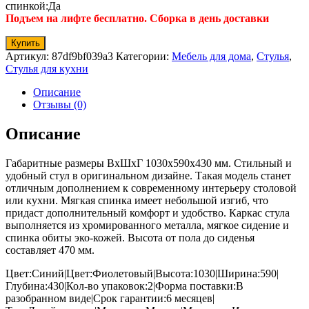
спинкой:Да
Подъем на лифте бесплатно. Сборка в день доставки
Купить
Артикул:
87df9bf039a3
Категории:
Мебель для дома
,
Стулья
,
Стулья для кухни
Описание
Отзывы (0)
Описание
Габаритные размеры ВхШхГ 1030x590x430 мм. Стильный и
удобный стул в оригинальном дизайне. Такая модель станет
отличным дополнением к современному интерьеру столовой
или кухни. Мягкая спинка имеет небольшой изгиб, что
придаст дополнительный комфорт и удобство. Каркас стула
выполняется из хромированного металла, мягкое сидение и
спинка обиты эко-кожей. Высота от пола до сиденья
составляет 470 мм.
Цвет:Синий|Цвет:Фиолетовый|Высота:1030|Ширина:590|
Глубина:430|Кол-во упаковок:2|Форма поставки:В
разобранном виде|Срок гарантии:6 месяцев|