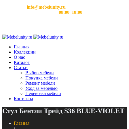
Email:
info@mebelunity.ru
Время работы: Пн–Сб
08:00–18:00
Главная
Коллекции
О нас
Каталог
Статьи
Выбор мебели
Покупка мебели
Ремонт мебели
Уход за мебелью
Перевозка мебели
Контакты
Стул Бентли Трейд S36 BLUE-VIOLET
Главная
/