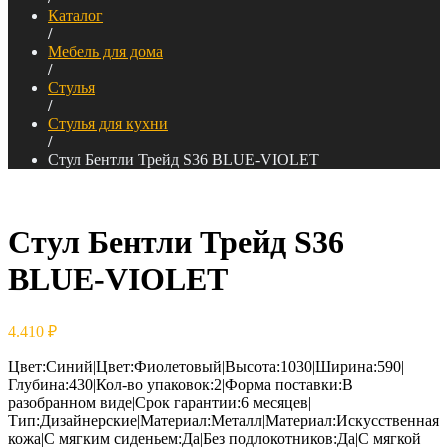
Каталог
/
Мебель для дома
/
Стулья
/
Стулья для кухни
/
Стул Бентли Трейд S36 BLUE-VIOLET
Стул Бентли Трейд S36
BLUE-VIOLET
4.410
₽
Цвет:Синий|Цвет:Фиолетовый|Высота:1030|Ширина:590|
Глубина:430|Кол-во упаковок:2|Форма поставки:В
разобранном виде|Срок гарантии:6 месяцев|
Тип:Дизайнерские|Материал:Металл|Материал:Искусственная
кожа|С мягким сиденьем:Да|Без подлокотников:Да|С мягкой