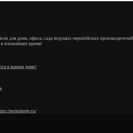
ебели для дома, офиса, сада ведущих европейских производит
 в ближайшее время!
ота в вашем доме!
ь
ttps://mebelunity.ru/