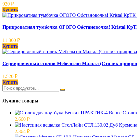
920
₽
Купить
Прикроватная тумбочка ОГОГО Обстановочка! Kristal Кр
11.360
₽
Купить
Сервировочный столик Мебельсон Мальта (Столик прикро
1.520
₽
Купить
Лучшие товары
Столи
2.660
₽
2.864
₽