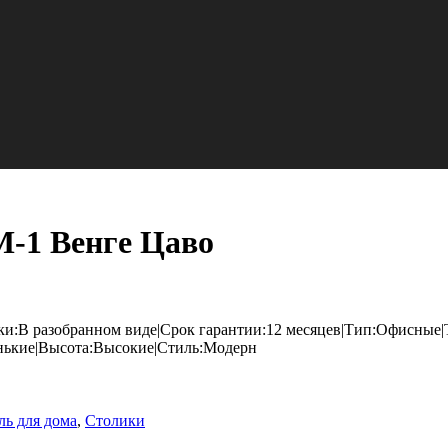
-1 Венге Цаво
ки:В разобранном виде|Срок гарантии:12 месяцев|Тип:Офисные|
нькие|Высота:Высокие|Стиль:Модерн
ль для дома
,
Столики