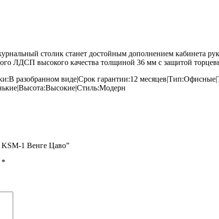
рнальный столик станет достойным дополнением кабинета руко
ого ЛДСП высокого качества толщиной 36 мм с защитой торце
ки:В разобранном виде|Срок гарантии:12 месяцев|Тип:Офисные|
нькие|Высота:Высокие|Стиль:Модерн
a KSM-1 Венге Цаво”
ы
*