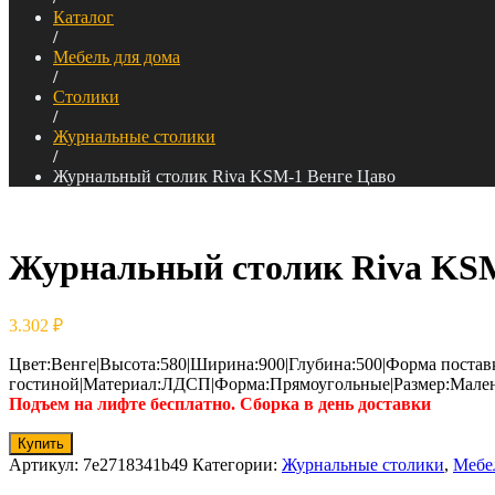
Каталог
/
Мебель для дома
/
Столики
/
Журнальные столики
/
Журнальный столик Riva KSM-1 Венге Цаво
Журнальный столик Riva KSM
3.302
₽
Цвет:Венге|Высота:580|Ширина:900|Глубина:500|Форма постав
гостиной|Материал:ЛДСП|Форма:Прямоугольные|Размер:Мале
Подъем на лифте бесплатно. Сборка в день доставки
Купить
Артикул:
7e2718341b49
Категории:
Журнальные столики
,
Мебе