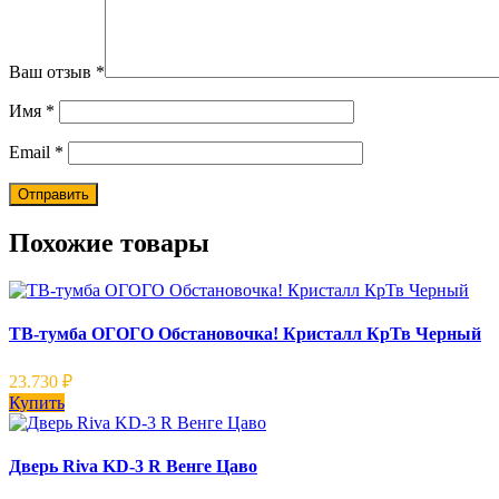
Ваш отзыв
*
Имя
*
Email
*
Похожие товары
ТВ-тумба ОГОГО Обстановочка! Кристалл КрТв Черный
23.730
₽
Купить
Дверь Riva KD-3 R Венге Цаво