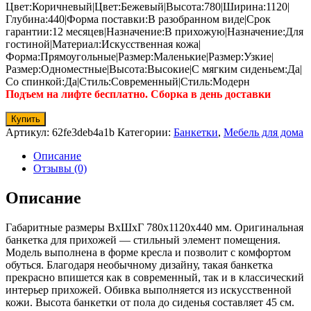
Цвет:Коричневый|Цвет:Бежевый|Высота:780|Ширина:1120|
Глубина:440|Форма поставки:В разобранном виде|Срок
гарантии:12 месяцев|Назначение:В прихожую|Назначение:Для
гостиной|Материал:Искусственная кожа|
Форма:Прямоугольные|Размер:Маленькие|Размер:Узкие|
Размер:Одноместные|Высота:Высокие|С мягким сиденьем:Да|
Со спинкой:Да|Стиль:Современный|Стиль:Модерн
Подъем на лифте бесплатно. Сборка в день доставки
Купить
Артикул:
62fe3deb4a1b
Категории:
Банкетки
,
Мебель для дома
Описание
Отзывы (0)
Описание
Габаритные размеры ВхШхГ 780x1120x440 мм. Оригинальная
банкетка для прихожей — стильный элемент помещения.
Модель выполнена в форме кресла и позволит с комфортом
обуться. Благодаря необычному дизайну, такая банкетка
прекрасно впишется как в современный, так и в классический
интерьер прихожей. Обивка выполняется из искусственной
кожи. Высота банкетки от пола до сиденья составляет 45 см.