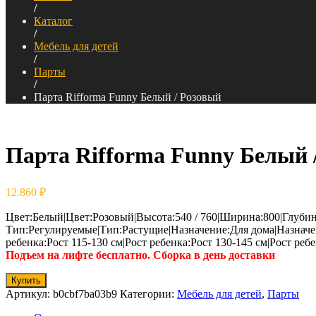
/
Каталог
/
Мебель для детей
/
Парты
/
Парта Rifforma Funny Белый / Розовый
Парта Rifforma Funny Белый 
12.860
₽
Цвет:Белый|Цвет:Розовый|Высота:540 / 760|Ширина:800|Глубин
Тип:Регулируемые|Тип:Растущие|Назначение:Для дома|Назнач
ребенка:Рост 115-130 см|Рост ребенка:Рост 130-145 см|Рост ребе
Подъем на лифте бесплатно. Сборка в день доставки
Купить
Артикул:
b0cbf7ba03b9
Категории:
Мебель для детей
,
Парты