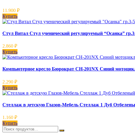
11.900
₽
Купить
Стул Витал Стул ученический регулируемый “Осанка” гр.3-5
2.860
₽
Купить
Компьютерное кресло Бюрократ CH-201NX Синий мотоцик
2.290
₽
Купить
Стеллаж в детскую Глазов-Мебель Стеллаж 1 Дуб Отбелен
1.160
₽
Купить