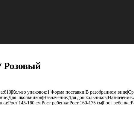
/ Розовый
а:610|Кол-во упаковок:1|Форма поставки:В разобранном виде|С
ение:Для школьников|Назначение:Для дошкольников|Назначение
нка:Рост 145-160 см|Рост ребенка:Рост 160-175 см|Рост ребенка:Р