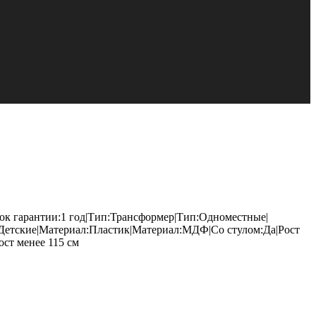
рок гарантии:1 год|Тип:Трансформер|Тип:Одноместные|
:Детские|Материал:Пластик|Материал:МДФ|Со стулом:Да|Рост
ост менее 115 см