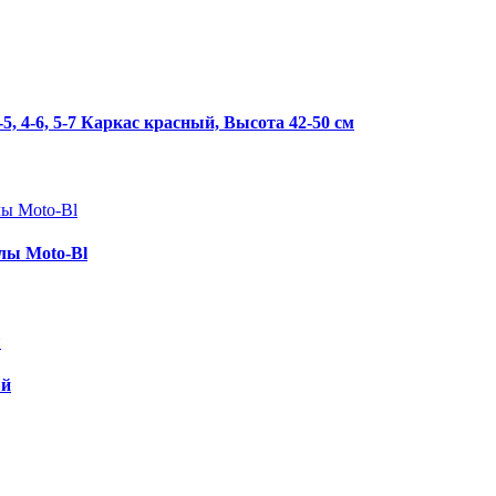
, 4-6, 5-7 Каркас красный, Высота 42-50 см
лы Moto-Bl
ый