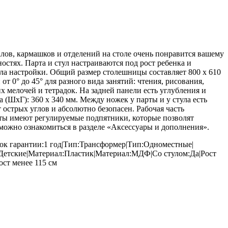
лов, кармашков и отделений на столе очень понравится вашему
стях. Парта и стул настраиваются под рост ребенка и
ала настройки. Общий размер столешницы составляет 800 х 610
т 0° до 45° для разного вида занятий: чтения, рисования,
мелочей и тетрадок. На задней панели есть углубления и
 (ШхГ): 360 х 340 мм. Между ножек у парты и у стула есть
 острых углов и абсолютно безопасен. Рабочая часть
ты имеют регулируемые подпятники, которые позволят
можно ознакомиться в разделе «Аксессуары и дополнения».
рок гарантии:1 год|Тип:Трансформер|Тип:Одноместные|
:Детские|Материал:Пластик|Материал:МДФ|Со стулом:Да|Рост
ост менее 115 см