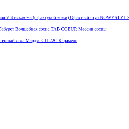
Офисный стул NOWYSTYL SYL
Табурет Волшебная сосна TAB COEUR Массив сосны
терный стол Мэрдэс СП-22С Карамель