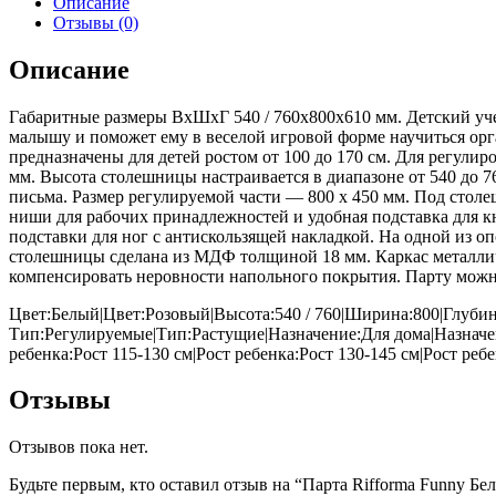
Описание
Отзывы (0)
Описание
Габаритные размеры ВхШхГ 540 / 760x800x610 мм. Детский уче
малышу и поможет ему в веселой игровой форме научиться орга
предназначены для детей ростом от 100 до 170 см. Для регули
мм. Высота столешницы настраивается в диапазоне от 540 до 76
письма. Размер регулируемой части — 800 х 450 мм. Под стол
ниши для рабочих принадлежностей и удобная подставка для кн
подставки для ног с антискользящей накладкой. На одной из о
столешницы сделана из МДФ толщиной 18 мм. Каркас металлич
компенсировать неровности напольного покрытия. Парту можно
Цвет:Белый|Цвет:Розовый|Высота:540 / 760|Ширина:800|Глубин
Тип:Регулируемые|Тип:Растущие|Назначение:Для дома|Назнач
ребенка:Рост 115-130 см|Рост ребенка:Рост 130-145 см|Рост ребе
Отзывы
Отзывов пока нет.
Будьте первым, кто оставил отзыв на “Парта Rifforma Funny Бе