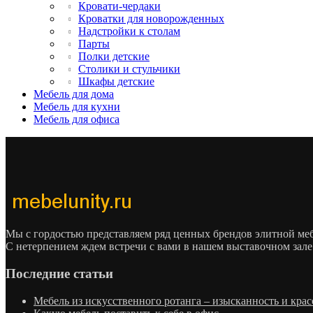
Кровати-чердаки
Кроватки для новорожденных
Надстройки к столам
Парты
Полки детские
Столики и стульчики
Шкафы детские
Мебель для дома
Мебель для кухни
Мебель для офиса
Мы с гордостью представляем ряд ценных брендов элитной м
С нетерпением ждем встречи с вами в нашем выставочном зале
Последние статьи
Мебель из искусственного ротанга – изысканность и крас