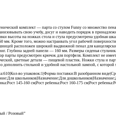
нический комплект — парта со стулом Funny со множество пена
низовывать свою учебу, досуг и наводить порядок в принадлежно
ровки высоты на ножках стола и стула предусмотрена удобная шк
0 мм. Кроме того, можно настраивать угол рабочей поверхности о
ешницей расположен широкий выдвижной пенал для канцелярских 
иг. Глубина задней панели — 160 мм. Размеры сиденья стульчика
пор парты предусмотрен крючок для портфеля. Комплект не имеет
еский, цветные детали — пищевой пластик. Ножки стула и пар
 дополнить стильной и удобной настольной лампой, с которой 
а:610|Кол-во упаковок:1|Форма поставки:В разобранном виде|С
ение:Для школьников|Назначение:Для дошкольников|Назначение
нка:Рост 145-160 см|Рост ребенка:Рост 160-175 см|Рост ребенка:Р
лый / Розовый”