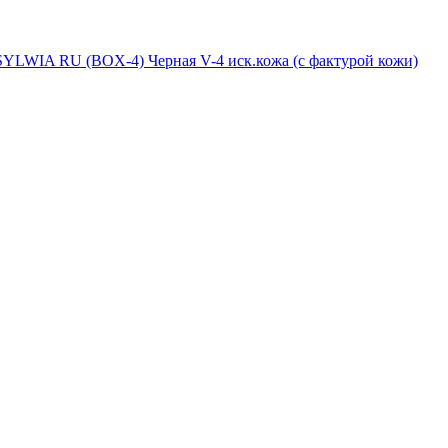
WIA RU (BOX-4) Черная V-4 иск.кожа (с фактурой кожи)