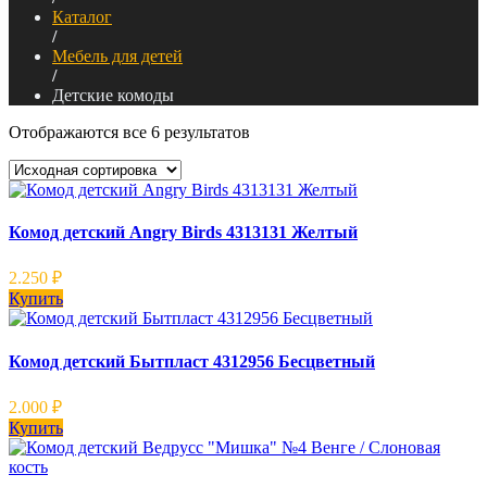
Каталог
/
Мебель для детей
/
Детские комоды
Отображаются все 6 результатов
Комод детский Angry Birds 4313131 Желтый
2.250
₽
Купить
Комод детский Бытпласт 4312956 Бесцветный
2.000
₽
Купить