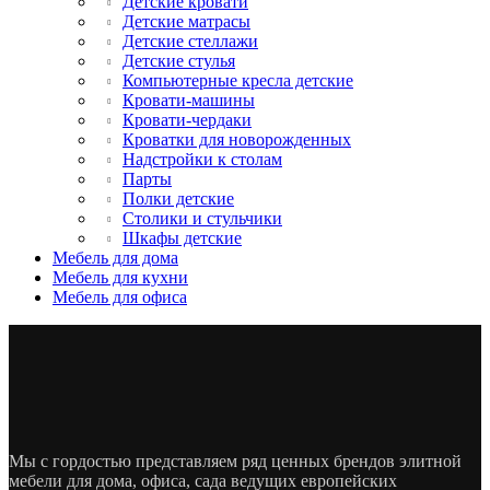
Детские кровати
Детские матрасы
Детские стеллажи
Детские стулья
Компьютерные кресла детские
Кровати-машины
Кровати-чердаки
Кроватки для новорожденных
Надстройки к столам
Парты
Полки детские
Столики и стульчики
Шкафы детские
Мебель для дома
Мебель для кухни
Мебель для офиса
Мы с гордостью представляем ряд ценных брендов элитной
мебели для дома, офиса, сада ведущих европейских