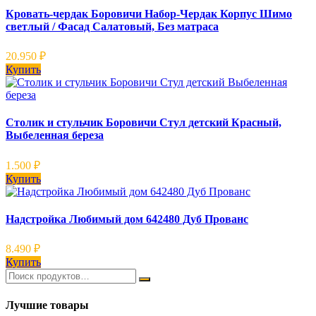
Кровать-чердак Боровичи Набор-Чердак Корпус Шимо
светлый / Фасад Салатовый, Без матраса
20.950
₽
Купить
Столик и стульчик Боровичи Стул детский Красный,
Выбеленная береза
1.500
₽
Купить
Надстройка Любимый дом 642480 Дуб Прованс
8.490
₽
Купить
Лучшие товары