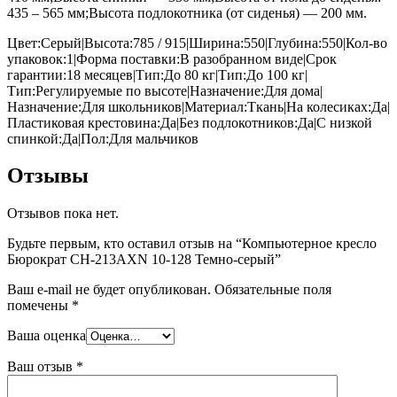
435 – 565 мм;Высота подлокотника (от сиденья) — 200 мм.
Цвет:Серый|Высота:785 / 915|Ширина:550|Глубина:550|Кол-во
упаковок:1|Форма поставки:В разобранном виде|Срок
гарантии:18 месяцев|Тип:До 80 кг|Тип:До 100 кг|
Тип:Регулируемые по высоте|Назначение:Для дома|
Назначение:Для школьников|Материал:Ткань|На колесиках:Да|
Пластиковая крестовина:Да|Без подлокотников:Да|С низкой
спинкой:Да|Пол:Для мальчиков
Отзывы
Отзывов пока нет.
Будьте первым, кто оставил отзыв на “Компьютерное кресло
Бюрократ CH-213AXN 10-128 Темно-серый”
Ваш e-mail не будет опубликован.
Обязательные поля
помечены
*
Ваша оценка
Ваш отзыв
*