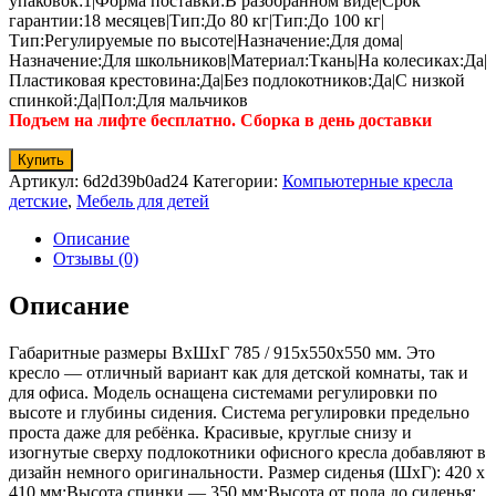
упаковок:1|Форма поставки:В разобранном виде|Срок
гарантии:18 месяцев|Тип:До 80 кг|Тип:До 100 кг|
Тип:Регулируемые по высоте|Назначение:Для дома|
Назначение:Для школьников|Материал:Ткань|На колесиках:Да|
Пластиковая крестовина:Да|Без подлокотников:Да|С низкой
спинкой:Да|Пол:Для мальчиков
Подъем на лифте бесплатно. Сборка в день доставки
Купить
Артикул:
6d2d39b0ad24
Категории:
Компьютерные кресла
детские
,
Мебель для детей
Описание
Отзывы (0)
Описание
Габаритные размеры ВхШхГ 785 / 915x550x550 мм. Это
кресло — отличный вариант как для детской комнаты, так и
для офиса. Модель оснащена системами регулировки по
высоте и глубины сидения. Система регулировки предельно
проста даже для ребёнка. Красивые, круглые снизу и
изогнутые сверху подлокотники офисного кресла добавляют в
дизайн немного оригинальности. Размер сиденья (ШхГ): 420 х
410 мм;Высота спинки — 350 мм;Высота от пола до сиденья: