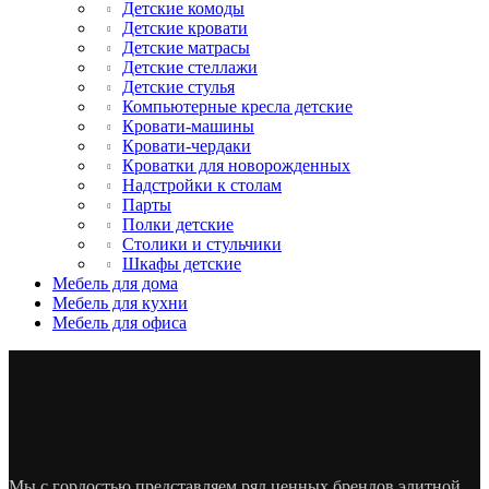
Детские комоды
Детские кровати
Детские матрасы
Детские стеллажи
Детские стулья
Компьютерные кресла детские
Кровати-машины
Кровати-чердаки
Кроватки для новорожденных
Надстройки к столам
Парты
Полки детские
Столики и стульчики
Шкафы детские
Мебель для дома
Мебель для кухни
Мебель для офиса
Мы с гордостью представляем ряд ценных брендов элитной