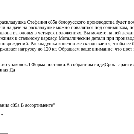
кладушка Стефания с85а белорусского производства будет полез
дучи на даче на раскладушке можно поваляться под солнышком, п
лона изголовья в четырех положениях. Вы можете на ней лежать,
ружинах к стальному каркасу. Металлические детали при произв
вреждений. Раскладушка конечно же складывается, чтобы ее было
ерживает нагрузку до 120 кг. Обращаем ваше внимание, что цвет
-во упаковок:1|Форма поставки:В собранном виде|Срок гарантии
инах:Да
ания с85а В ассортименте”
ы
*