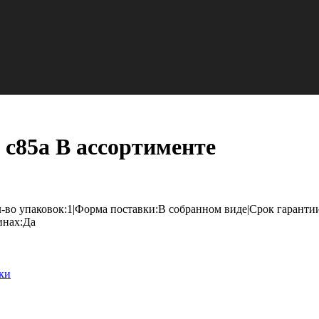
с85а В ассортименте
-во упаковок:1|Форма поставки:В собранном виде|Срок гарантии
инах:Да
ки