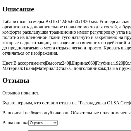
Описание
Габаритные размеры ВхШхГ 240x660x1920 мм. Универсальная рас
организовать дополнительное спальное место для гостей, а бу
комфорта раскладушка традиционно имеет регулировку угла нак
полотно из пленочной ткани туго натянуто и закреплено на п
которые надолго защищают изделие из внешних воздействий и по
до предполагаемого места отдыха легко и просто. Кровать выд
отличаться от изображения.
Цвет:В ассортименте|Высота:240|Ширина:660|Глубина:1920|Кол
Материал:Ткань|Материал:Сталь|С подголовником:Да|На пруж
Отзывы
Отзывов пока нет.
Будьте первым, кто оставил отзыв на “Раскладушка OLSA Стеф
Ваш e-mail не будет опубликован.
Обязательные поля помечен
Ваша оценка