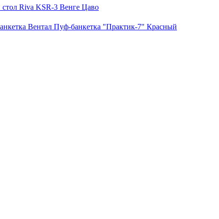
стол Riva KSR-3 Венге Цаво
анкетка Вентал Пуф-банкетка "Практик-7" Красный