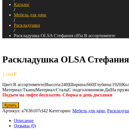
Каталог
/
Мебель для дачи
/
Раскладушки
/
Раскладушка OLSA Стефания с85а В ассортименте
Раскладушка OLSA Стефания 
1.100
₽
Цвет:В ассортименте|Высота:240|Ширина:660|Глубина:1920|Кол
Материал:Ткань|Материал:Сталь|С подголовником:Да|На пруж
Подъем на лифте бесплатно. Сборка в день доставки
Купить
Артикул:
a7636107cf42
Категории:
Мебель для дачи
,
Раскладуш
Описание
Отзывы (0)