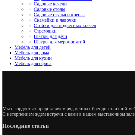
Садовые качели
Садовые столы
Садовые стулья и кресла
Скамейки и лавочки
Стойки для подвесных кресел
Стремянки
Шатры для дачи
Шатры для мероприятий
Мебель для детей
Мебель для дома
Мебель для кухни
Мебель для офиса
Мы с гордостью представляем ряд ценных брендов элитной м
С нетерпением ждем встречи с вами в нашем выставочном зале
Последние статьи