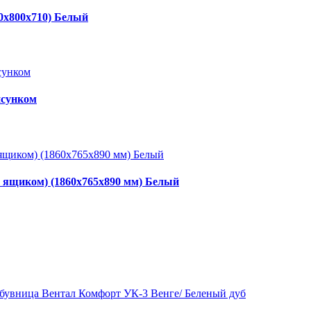
0х800х710) Белый
исунком
с ящиком) (1860x765x890 мм) Белый
бувница Вентал Комфорт УК-3 Венге/ Беленый дуб