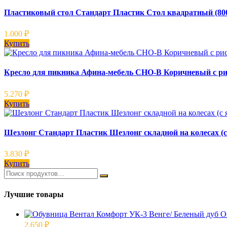
Пластиковый стол Стандарт Пластик Стол квадратный (80
1.000
₽
Купить
Кресло для пикника Афина-мебель CHO-В Коричневый с р
5.270
₽
Купить
Шезлонг Стандарт Пластик Шезлонг складной на колесах (
3.830
₽
Купить
Лучшие товары
О
2.650
₽