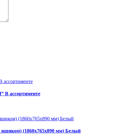
” В ассортименте
с ящиком) (1860x765x890 мм) Белый