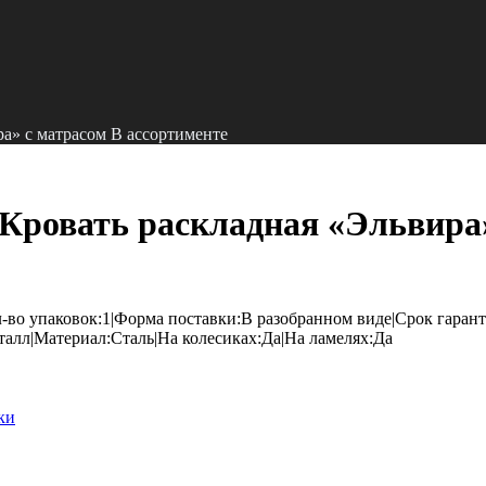
а» с матрасом В ассортименте
ровать раскладная «Эльвира»
во упаковок:1|Форма поставки:В разобранном виде|Срок гаранти
талл|Материал:Сталь|На колесиках:Да|На ламелях:Да
ки