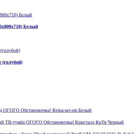
0х800х710) Белый
 (голубой)
д ОГОГО Обстановочка! Reina-ser-sm Белый
ТВ-тумба ОГОГО Обстановочка! Кристалл КрТв Черный