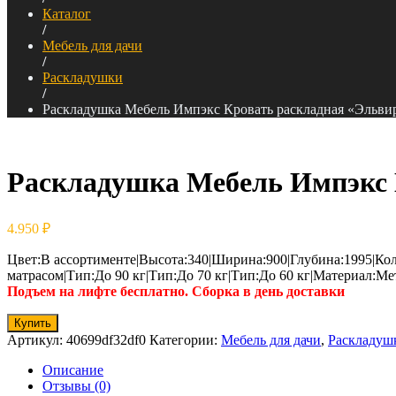
Каталог
/
Мебель для дачи
/
Раскладушки
/
Раскладушка Мебель Импэкс Кровать раскладная «Эльвир
Раскладушка Мебель Импэкс К
4.950
₽
Цвет:В ассортименте|Высота:340|Ширина:900|Глубина:1995|Кол-
матрасом|Тип:До 90 кг|Тип:До 70 кг|Тип:До 60 кг|Материал:Ме
Подъем на лифте бесплатно. Сборка в день доставки
Купить
Артикул:
40699df32df0
Категории:
Мебель для дачи
,
Раскладуш
Описание
Отзывы (0)