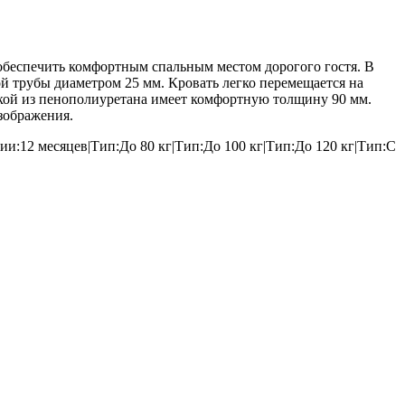
обеспечить комфортным спальным местом дорогого гостя. В
 трубы диаметром 25 мм. Кровать легко перемещается на
вкой из пенополиуретана имеет комфортную толщину 90 мм.
изображения.
и:12 месяцев|Тип:До 80 кг|Тип:До 100 кг|Тип:До 120 кг|Тип:С