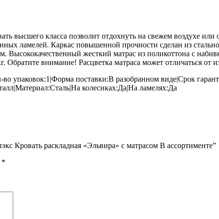
ть высшего класса позволит отдохнуть на свежем воздухе или 
нных ламелей. Каркас повышенной прочности сделан из стальной
 мм. Высококачественный жесткий матрас из поликоттона с наби
 кг. Обратите внимание! Расцветка матраса может отличаться от 
во упаковок:1|Форма поставки:В разобранном виде|Срок гаранти
талл|Материал:Сталь|На колесиках:Да|На ламелях:Да
пэкс Кровать раскладная «Эльвира» с матрасом В ассортименте”
ы
*