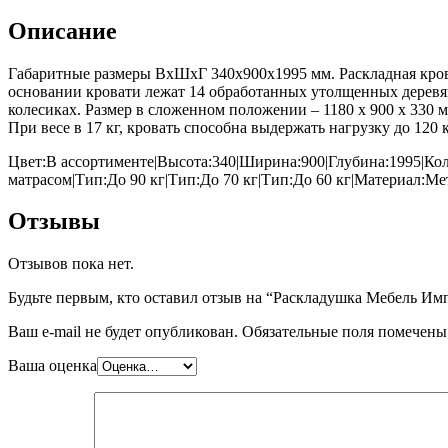
Описание
Габаритные размеры ВхШхГ 340x900x1995 мм. Раскладная крова
основании кровати лежат 14 обработанных утолщенных деревя
колесиках. Размер в сложенном положении – 1180 x 900 x 330
При весе в 17 кг, кровать способна выдержать нагрузку до 120
Цвет:В ассортименте|Высота:340|Ширина:900|Глубина:1995|Кол-
матрасом|Тип:До 90 кг|Тип:До 70 кг|Тип:До 60 кг|Материал:Ме
Отзывы
Отзывов пока нет.
Будьте первым, кто оставил отзыв на “Раскладушка Мебель Им
Ваш e-mail не будет опубликован.
Обязательные поля помечен
Ваша оценка