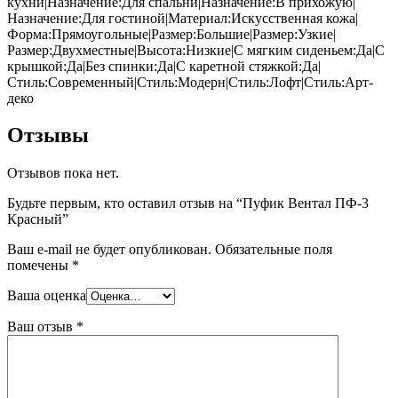
кухни|Назначение:Для спальни|Назначение:В прихожую|
Назначение:Для гостиной|Материал:Искусственная кожа|
Форма:Прямоугольные|Размер:Большие|Размер:Узкие|
Размер:Двухместные|Высота:Низкие|С мягким сиденьем:Да|С
крышкой:Да|Без спинки:Да|С каретной стяжкой:Да|
Стиль:Современный|Стиль:Модерн|Стиль:Лофт|Стиль:Арт-
деко
Отзывы
Отзывов пока нет.
Будьте первым, кто оставил отзыв на “Пуфик Вентал ПФ-3
Красный”
Ваш e-mail не будет опубликован.
Обязательные поля
помечены
*
Ваша оценка
Ваш отзыв
*