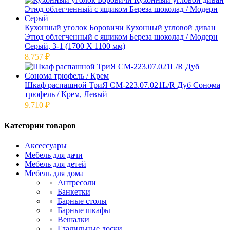
Кухонный уголок Боровичи Кухонный угловой диван
Этюд облегченный с ящиком Береза шоколад / Модерн
Серый, 3-1 (1700 Х 1100 мм)
8.757
₽
Шкаф распашной ТриЯ СМ-223.07.021L/R Дуб Сонома
трюфель / Крем, Левый
9.710
₽
Категории товаров
Аксессуары
Мебель для дачи
Мебель для детей
Мебель для дома
Антресоли
Банкетки
Барные столы
Барные шкафы
Вешалки
Гладильные доски