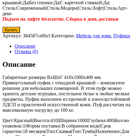
крышкой:Да|Без спинки:Да|С каретной стяжкой:Да|
Стиль:Современный|Стиль:Модерн|Стиль:Лофт|Стиль:Арт-
деко
Подъем на лифте бесплатно. Сборка в день доставки
Купить
Артикул:
384587ca9fa3
Категории:
Мебель для дома
,
Пуфики
Описание
Отзывы (0)
Описание
Габаритные размеры ВхШхГ 410x1000x400 мм.
Прямоугольный пуфик с откидной крышкой – компактное
решение для небольших помещений. В этом пуфе можно
хранить детские игрушки, постельное белье и любые мелкие
предметы. Пуфик выполнен из прочной и износоустойчивой
ЛДСП и практичной искусственной кожи. Пуф рассчитан на
максимальную нагрузку до 100 кг.
Цвет:Красный|Высота:410|Ширина:1000|Глубина:400|Кол-во
упаковок:1|Форма поставки:В собранном виде|Срок
гарантии:18 месяцев|Тип:Скамья|Тип:Тумба|Назначение:Для