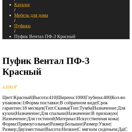
Каталог
/
Мебель для дома
/
Пуфики
/
Пуфик Вентал ПФ-3 Красный
Пуфик Вентал ПФ-3
Красный
4.690
₽
Цвет:Красный|Высота:410|Ширина:1000|Глубина:400|Кол-во
упаковок:1|Форма поставки:В собранном виде|Срок
гарантии:18 месяцев|Тип:Скамья|Тип:Тумба|Назначение:Для
кухни|Назначение:Для спальни|Назначение:В прихожую|
Назначение:Для гостиной|Материал:Искусственная кожа|
Форма:Прямоугольные|Размер:Большие|Размер:Узкие|
Размер:Двухместные|Высота:Низкие|С мягким сиденьем:Да|С