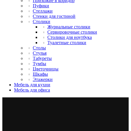
Прихожие в коридор
Пуфики
Стеллажи
Стенки для гостиной
Столики
Журнальные столики
Сервировочные столики
Столики для ноутбука
Туалетные столики
Столы
Стулья
Табуреты
Тумбы
Цветочницы
Шкафы
Этажерки
Мебель для кухни
Мебель для офиса