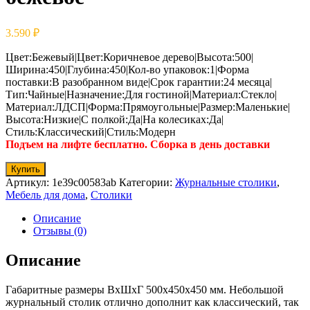
3.590
₽
Цвет:Бежевый|Цвет:Коричневое дерево|Высота:500|
Ширина:450|Глубина:450|Кол-во упаковок:1|Форма
поставки:В разобранном виде|Срок гарантии:24 месяца|
Тип:Чайные|Назначение:Для гостиной|Материал:Стекло|
Материал:ЛДСП|Форма:Прямоугольные|Размер:Маленькие|
Высота:Низкие|С полкой:Да|На колесиках:Да|
Стиль:Классический|Стиль:Модерн
Подъем на лифте бесплатно. Сборка в день доставки
Купить
Артикул:
1e39c00583ab
Категории:
Журнальные столики
,
Мебель для дома
,
Столики
Описание
Отзывы (0)
Описание
Габаритные размеры ВхШхГ 500x450x450 мм. Небольшой
журнальный столик отлично дополнит как классический, так