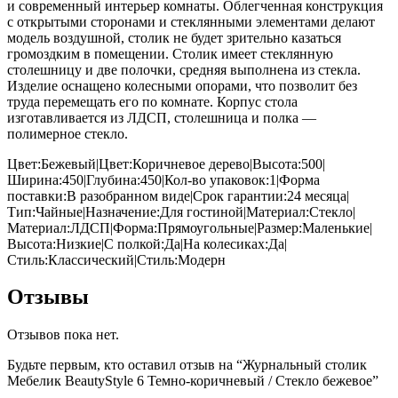
и современный интерьер комнаты. Облегченная конструкция
с открытыми сторонами и стеклянными элементами делают
модель воздушной, столик не будет зрительно казаться
громоздким в помещении. Столик имеет стеклянную
столешницу и две полочки, средняя выполнена из стекла.
Изделие оснащено колесными опорами, что позволит без
труда перемещать его по комнате. Корпус стола
изготавливается из ЛДСП, столешница и полка —
полимерное стекло.
Цвет:Бежевый|Цвет:Коричневое дерево|Высота:500|
Ширина:450|Глубина:450|Кол-во упаковок:1|Форма
поставки:В разобранном виде|Срок гарантии:24 месяца|
Тип:Чайные|Назначение:Для гостиной|Материал:Стекло|
Материал:ЛДСП|Форма:Прямоугольные|Размер:Маленькие|
Высота:Низкие|С полкой:Да|На колесиках:Да|
Стиль:Классический|Стиль:Модерн
Отзывы
Отзывов пока нет.
Будьте первым, кто оставил отзыв на “Журнальный столик
Мебелик BeautyStyle 6 Темно-коричневый / Стекло бежевое”