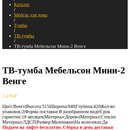
Каталог
/
Мебель для дома
/
Тумбы
/
ТВ-тумбы
/
ТВ-тумба Мебельсон Мини-2 Венге
ТВ-тумба Мебельсон Мини-2
Венге
2.470
₽
Цвет:Венге|Высота:515|Ширина:940|Глубина:420|Кол-во
упаковок:2|Форма поставки:В разобранном виде|Срок
гарантии:18 месяцев|Материал:Дерево|Материал:Стекло|
Материал:ЛДСП|Размер:Маленькие|На колесиках:Да
Подъем на лифте бесплатно. Сборка в день доставки