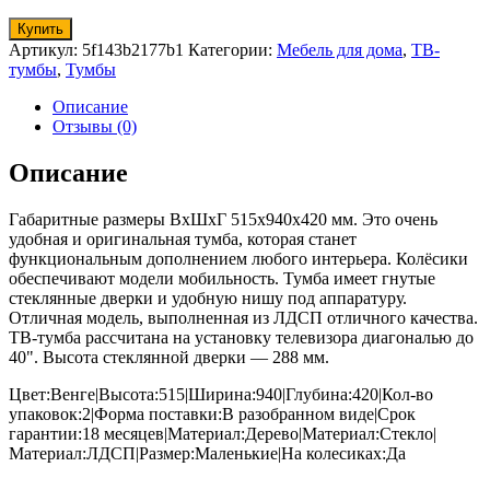
Купить
Артикул:
5f143b2177b1
Категории:
Мебель для дома
,
ТВ-
тумбы
,
Тумбы
Описание
Отзывы (0)
Описание
Габаритные размеры ВхШхГ 515x940x420 мм. Это очень
удобная и оригинальная тумба, которая станет
функциональным дополнением любого интерьера. Колёсики
обеспечивают модели мобильность. Тумба имеет гнутые
стеклянные дверки и удобную нишу под аппаратуру.
Отличная модель, выполненная из ЛДСП отличного качества.
ТВ-тумба рассчитана на установку телевизора диагональю до
40". Высота стеклянной дверки — 288 мм.
Цвет:Венге|Высота:515|Ширина:940|Глубина:420|Кол-во
упаковок:2|Форма поставки:В разобранном виде|Срок
гарантии:18 месяцев|Материал:Дерево|Материал:Стекло|
Материал:ЛДСП|Размер:Маленькие|На колесиках:Да