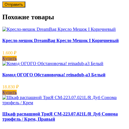
Похожие товары
Кресло-мешок DreamBag Кресло Мешок I Коричневый
1.600
₽
Купить
Комод ОГОГО Обстановочка! reinadub-a3 Белый
18.830
₽
Купить
Шкаф распашной ТриЯ СМ-223.07.021L/R Дуб Сонома
трюфель / Крем, Правый