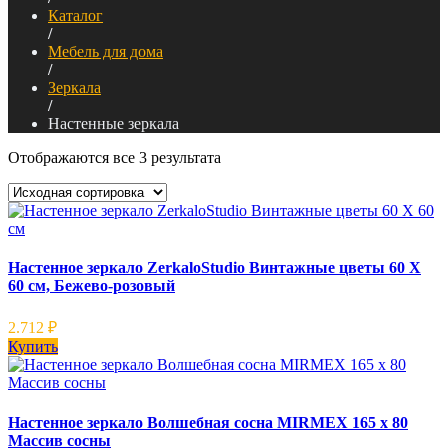
Каталог
/
Мебель для дома
/
Зеркала
/
Настенные зеркала
Отображаются все 3 результата
Настенное зеркало ZerkaloStudio Винтажные цветы 60 Х
60 см, Бежево-розовый
2.712
₽
Купить
Настенное зеркало Волшебная сосна MIRMEX 165 x 80
Массив сосны