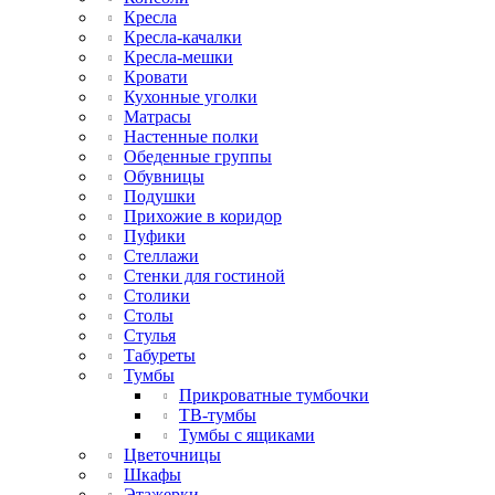
Кресла
Кресла-качалки
Кресла-мешки
Кровати
Кухонные уголки
Матрасы
Настенные полки
Обеденные группы
Обувницы
Подушки
Прихожие в коридор
Пуфики
Стеллажи
Стенки для гостиной
Столики
Столы
Стулья
Табуреты
Тумбы
Прикроватные тумбочки
ТВ-тумбы
Тумбы с ящиками
Цветочницы
Шкафы
Этажерки