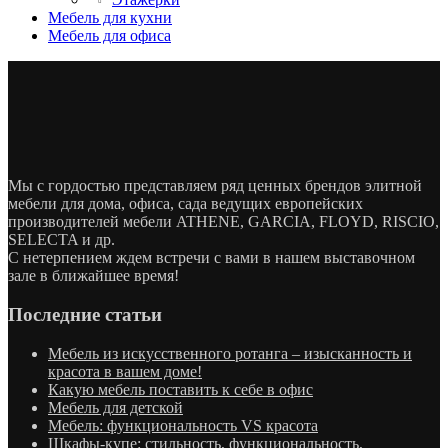
Мебель для кухни
Мебель для офиса
Мы с гордостью представляем ряд ценных брендов элитной
мебели для дома, офиса, сада ведущих европейских
производителей мебели ATHENE, GARCIA, FLOYD, RISCIO,
SELECTA и др.
С нетерпением ждем встречи с вами в нашем выставочном
зале в ближайшее время!
Последние статьи
Мебель из искусственного ротанга – изысканность и
красота в вашем доме!
Какую мебель поставить к себе в офис
Мебель для детской
Мебель: функциональность VS красота
Шкафы-купе: стильность, функциональность,