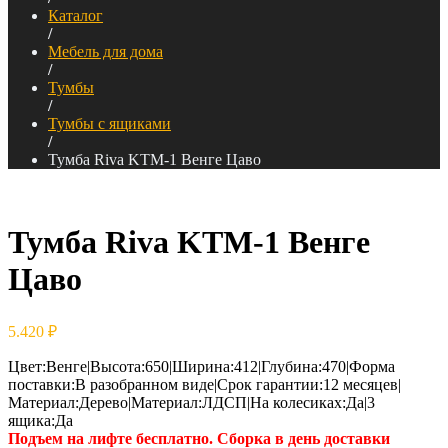
Каталог
/
Мебель для дома
/
Тумбы
/
Тумбы с ящиками
/
Тумба Riva KTM-1 Венге Цаво
Тумба Riva KTM-1 Венге
Цаво
5.420
₽
Цвет:Венге|Высота:650|Ширина:412|Глубина:470|Форма
поставки:В разобранном виде|Срок гарантии:12 месяцев|
Материал:Дерево|Материал:ЛДСП|На колесиках:Да|3
ящика:Да
Подъем на лифте бесплатно. Сборка в день доставки