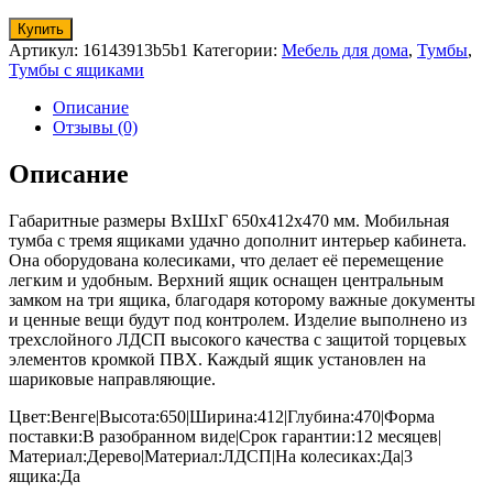
Купить
Артикул:
16143913b5b1
Категории:
Мебель для дома
,
Тумбы
,
Тумбы с ящиками
Описание
Отзывы (0)
Описание
Габаритные размеры ВхШхГ 650x412x470 мм. Мобильная
тумба с тремя ящиками удачно дополнит интерьер кабинета.
Она оборудована колесиками, что делает её перемещение
легким и удобным. Верхний ящик оснащен центральным
замком на три ящика, благодаря которому важные документы
и ценные вещи будут под контролем. Изделие выполнено из
трехслойного ЛДСП высокого качества с защитой торцевых
элементов кромкой ПВХ. Каждый ящик установлен на
шариковые направляющие.
Цвет:Венге|Высота:650|Ширина:412|Глубина:470|Форма
поставки:В разобранном виде|Срок гарантии:12 месяцев|
Материал:Дерево|Материал:ЛДСП|На колесиках:Да|3
ящика:Да