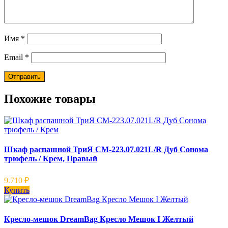
Имя
*
Email
*
Похожие товары
Шкаф распашной ТриЯ СМ-223.07.021L/R Дуб Сонома
трюфель / Крем, Правый
9.710
₽
Купить
Кресло-мешок DreamBag Кресло Мешок I Желтый