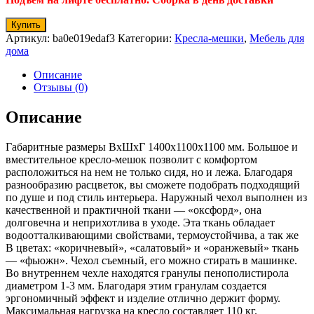
Купить
Артикул:
ba0e019edaf3
Категории:
Кресла-мешки
,
Мебель для
дома
Описание
Отзывы (0)
Описание
Габаритные размеры ВхШхГ 1400x1100x1100 мм. Большое и
вместительное кресло-мешок позволит с комфортом
расположиться на нем не только сидя, но и лежа. Благодаря
разнообразию расцветок, вы сможете подобрать подходящий
по душе и под стиль интерьера. Наружный чехол выполнен из
качественной и практичной ткани — «оксфорд», она
долговечна и неприхотлива в уходе. Эта ткань обладает
водоотталкивающими свойствами, термоустойчива, а так же
В цветах: «коричневый», «салатовый» и «оранжевый» ткань
— «фьюжн». Чехол съемный, его можно стирать в машинке.
Во внутреннем чехле находятся гранулы пенополистирола
диаметром 1-3 мм. Благодаря этим гранулам создается
эргономичный эффект и изделие отлично держит форму.
Максимальная нагрузка на кресло составляет 110 кг.