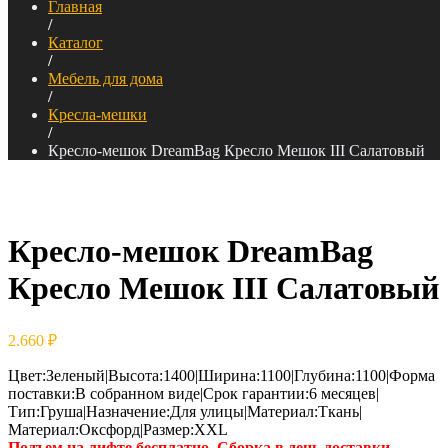
Главная
/
Каталог
/
Мебель для дома
/
Кресла-мешки
/
Кресло-мешок DreamBag Кресло Мешок III Салатовый
Кресло-мешок DreamBag
Кресло Мешок III Салатовый
2.660
₽
Цвет:Зеленый|Высота:1400|Ширина:1100|Глубина:1100|Форма
поставки:В собранном виде|Срок гарантии:6 месяцев|
Тип:Груша|Назначение:Для улицы|Материал:Ткань|
Материал:Оксфорд|Размер:XXL
Подъем на лифте бесплатно. Сборка в день доставки