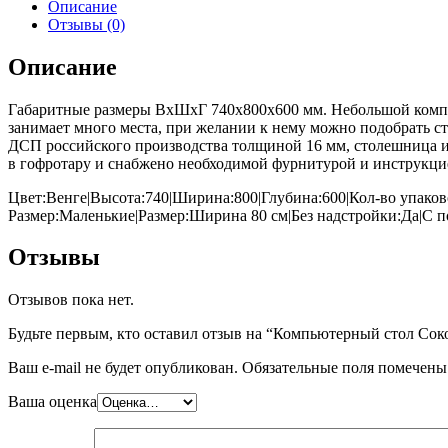
Описание
Отзывы (0)
Описание
Габаритные размеры ВхШхГ 740x800x600 мм. Небольшой компью
занимает много места, при желании к нему можно подобрать с
ДСП российского производства толщиной 16 мм, столешница и
в гофротару и снабжено необходимой фурнитурой и инструкцие
Цвет:Венге|Высота:740|Ширина:800|Глубина:600|Кол-во упако
Размер:Маленькие|Размер:Ширина 80 см|Без надстройки:Да|С
Отзывы
Отзывов пока нет.
Будьте первым, кто оставил отзыв на “Компьютерный стол Сок
Ваш e-mail не будет опубликован.
Обязательные поля помечен
Ваша оценка