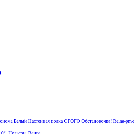
й
Настенная полка ОГОГО Обстановочка! Reina-pm
0/1 Нельсон, Венге