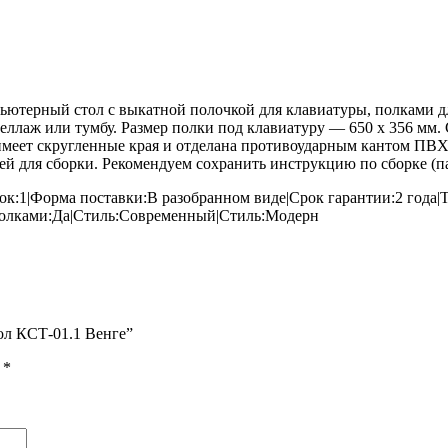
терный стол с выкатной полочкой для клавиатуры, полками дл
теллаж или тумбу. Размер полки под клавиатуру — 650 х 356 мм
меет скругленные края и отделана противоударным кантом ПВХ.
й для сборки. Рекомендуем сохранить инструкцию по сборке (па
вок:1|Форма поставки:В разобранном виде|Срок гарантии:2 год
 полками:Да|Стиль:Современный|Стиль:Модерн
ол КСТ-01.1 Венге”
ы
*