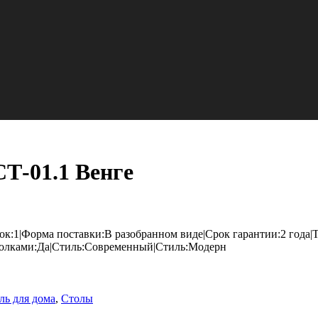
Т-01.1 Венге
вок:1|Форма поставки:В разобранном виде|Срок гарантии:2 год
 полками:Да|Стиль:Современный|Стиль:Модерн
ль для дома
,
Столы