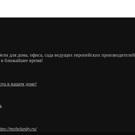
ебели для дома, офиса, сада ведущих европейских производит
 в ближайшее время!
ота в вашем доме!
ь
ttps://mebelunity.ru/