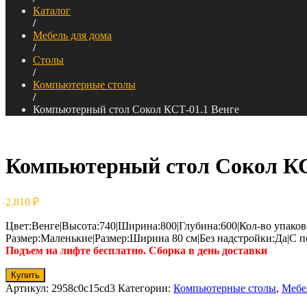
Каталог
/
Мебель для дома
/
Столы
/
Компьютерные столы
/
Компьютерный стол Сокол КСТ-01.1 Венге
Компьютерный стол Сокол КС
2.810
₽
Цвет:Венге|Высота:740|Ширина:800|Глубина:600|Кол-во упако
Размер:Маленькие|Размер:Ширина 80 см|Без надстройки:Да|С
Подъем на лифте бесплатно. Сборка в день доставки
Купить
Артикул:
2958c0c15cd3
Категории:
Компьютерные столы
,
Мебе