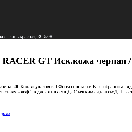
/ Ткань красная, 36-6/08
 RACER GT Иск.кожа черная / 
ина:500|Кол-во упаковок:1|Форма поставки:В разобранном виде|
твенная кожа|С подлокотниками:Да|С мягким сиденьем:Да|Плас
 дома