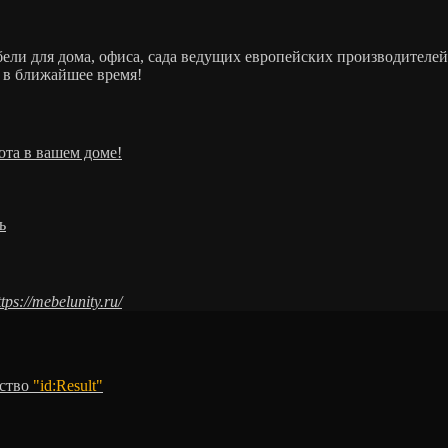
ебели для дома, офиса, сада ведущих европейских производит
 в ближайшее время!
ота в вашем доме!
ь
ttps://mebelunity.ru/
тство
"id:Result"