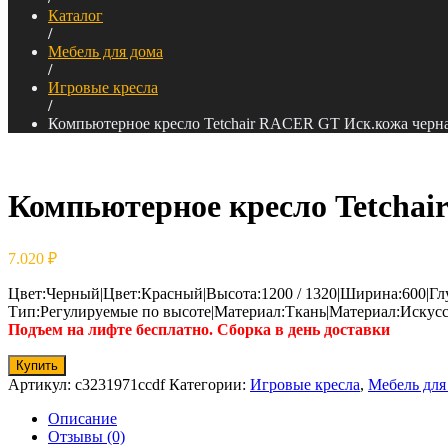
Каталог
/
Мебель для дома
/
Игровые кресла
/
Компьютерное кресло Tetchair RACER GT Иск.кожа черная 
Компьютерное кресло Tetchair
7.020
₽
Цвет:Черный|Цвет:Красный|Высота:1200 / 1320|Ширина:600|Глуб
Тип:Регулируемые по высоте|Материал:Ткань|Материал:Искусс
Подъем на лифте бесплатно. Сборка в день доставки
Купить
Артикул:
c3231971ccdf
Категории:
Игровые кресла
,
Мебель для
Описание
Отзывы (0)