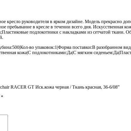
ое кресло руководителя в ярком дизайне. Модель прекрасно до
ное пребывание в кресле в течении всего дня. Искусственная к
а;Пластиковые подлокотники с накладками из сетчатой ткани. О
й.
ина:500|Кол-во упаковок:1|Форма поставки:В разобранном виде|
твенная кожа|С подлокотниками:Да|С мягким сиденьем:Да|Плас
chair RACER GT Иск.кожа черная / Ткань красная, 36-6/08”
ы
*