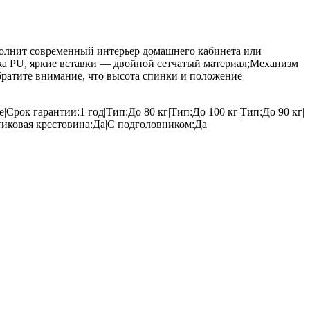
полнит современный интерьер домашнего кабинета или
ожа PU, яркие вставки — двойной сетчатый материал;Механизм
братите внимание, что высота спинки и положение
Срок гарантии:1 год|Тип:До 80 кг|Тип:До 100 кг|Тип:До 90 кг|
тиковая крестовина:Да|С подголовником:Да