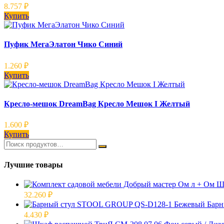
8.757
₽
Купить
Пуфик МегаЭлатон Чико Синий
1.260
₽
Купить
Кресло-мешок DreamBag Кресло Мешок I Желтый
1.600
₽
Купить
Лучшие товары
32.260
₽
Барн
4.430
₽