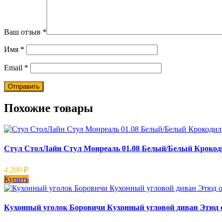
Ваш отзыв
*
Имя
*
Email
*
Похожие товары
Стул СтолЛайн Стул Монреаль 01.08 Белый/Белый Крокод
4.200
₽
Купить
Кухонный уголок Боровичи Кухонный угловой диван Этюд о