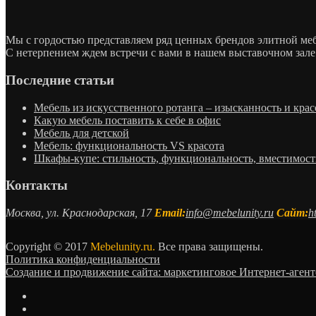
Мы с гордостью представляем ряд ценных брендов элитной м
С нетерпением ждем встречи с вами в нашем выставочном зале
Последние статьи
Мебель из искусственного ротанга – изысканность и крас
Какую мебель поставить к себе в офис
Мебель для детской
Мебель: функциональность VS красота
Шкафы-купе: стильность, функциональность, вместимост
Контакты
Москва, ул. Краснодарская, 17
Email:
info@mebelunity.ru
Сайт:
h
Copyright © 2017
Mebelunity.ru.
Все права защищены.
Политика конфиденциальности
Создание и продвижение сайта: маркетинговое Интернет-аген