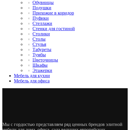
Обувницы
Подушки
Прихожие в коридор
Пуфики
Стеллажи
Стенки для гостиной
Столики
Столы
Стулья
Табуреты
Тумбы
Цветочницы
Шкафы
Этажерки
Мебель для кухни
Мебель для офиса
Мы с гордостью представляем ряд ценных брендов элитной
мебели для дома, офиса, сада ведущих европейских