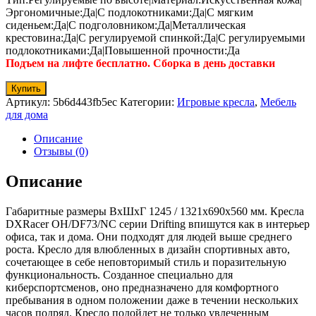
Эргономичные:Да|С подлокотниками:Да|С мягким
сиденьем:Да|С подголовником:Да|Металлическая
крестовина:Да|С регулируемой спинкой:Да|С регулируемыми
подлокотниками:Да|Повышенной прочности:Да
Подъем на лифте бесплатно. Сборка в день доставки
Купить
Артикул:
5b6d443fb5ec
Категории:
Игровые кресла
,
Мебель
для дома
Описание
Отзывы (0)
Описание
Габаритные размеры ВхШхГ 1245 / 1321x690x560 мм. Кресла
DXRacer OH/DF73/NC серии Drifting впишутся как в интерьер
офиса, так и дома. Они подходят для людей выше среднего
роста. Кресло для влюбленных в дизайн спортивных авто,
сочетающее в себе неповторимый стиль и поразительную
функциональность. Созданное специально для
киберспортсменов, оно предназначено для комфортного
пребывания в одном положении даже в течении нескольких
часов подряд. Кресло подойдет не только увлеченным