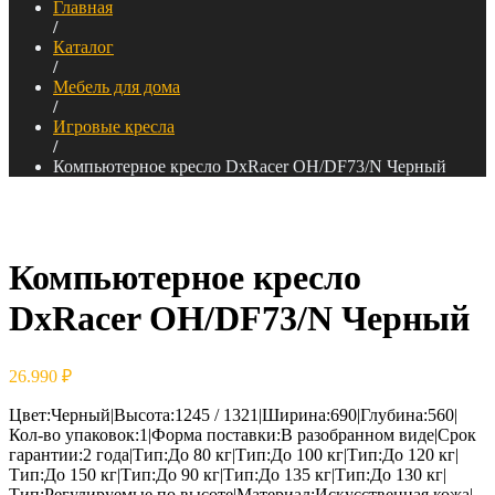
Главная
/
Каталог
/
Мебель для дома
/
Игровые кресла
/
Компьютерное кресло DxRacer OH/DF73/N Черный
Компьютерное кресло
DxRacer OH/DF73/N Черный
26.990
₽
Цвет:Черный|Высота:1245 / 1321|Ширина:690|Глубина:560|
Кол-во упаковок:1|Форма поставки:В разобранном виде|Срок
гарантии:2 года|Тип:До 80 кг|Тип:До 100 кг|Тип:До 120 кг|
Тип:До 150 кг|Тип:До 90 кг|Тип:До 135 кг|Тип:До 130 кг|
Тип:Регулируемые по высоте|Материал:Искусственная кожа|