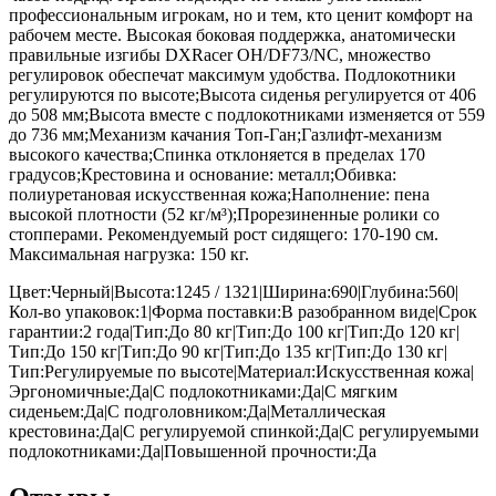
профессиональным игрокам, но и тем, кто ценит комфорт на
рабочем месте. Высокая боковая поддержка, анатомически
правильные изгибы DXRacer OH/DF73/NC, множество
регулировок обеспечат максимум удобства. Подлокотники
регулируются по высоте;Высота сиденья регулируется от 406
до 508 мм;Высота вместе с подлокотниками изменяется от 559
до 736 мм;Механизм качания Топ-Ган;Газлифт-механизм
высокого качества;Спинка отклоняется в пределах 170
градусов;Крестовина и основание: металл;Обивка:
полиуретановая искусственная кожа;Наполнение: пена
высокой плотности (52 кг/м³);Прорезиненные ролики со
стопперами. Рекомендуемый рост сидящего: 170-190 см.
Максимальная нагрузка: 150 кг.
Цвет:Черный|Высота:1245 / 1321|Ширина:690|Глубина:560|
Кол-во упаковок:1|Форма поставки:В разобранном виде|Срок
гарантии:2 года|Тип:До 80 кг|Тип:До 100 кг|Тип:До 120 кг|
Тип:До 150 кг|Тип:До 90 кг|Тип:До 135 кг|Тип:До 130 кг|
Тип:Регулируемые по высоте|Материал:Искусственная кожа|
Эргономичные:Да|С подлокотниками:Да|С мягким
сиденьем:Да|С подголовником:Да|Металлическая
крестовина:Да|С регулируемой спинкой:Да|С регулируемыми
подлокотниками:Да|Повышенной прочности:Да