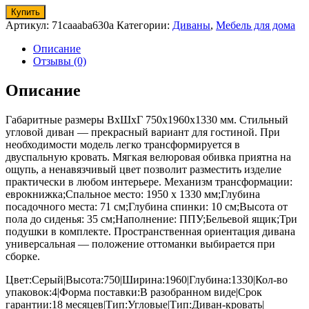
Купить
Артикул:
71caaaba630a
Категории:
Диваны
,
Мебель для дома
Описание
Отзывы (0)
Описание
Габаритные размеры ВхШхГ 750x1960x1330 мм. Стильный
угловой диван — прекрасный вариант для гостиной. При
необходимости модель легко трансформируется в
двуспальную кровать. Мягкая велюровая обивка приятна на
ощупь, а ненавязчивый цвет позволит разместить изделие
практически в любом интерьере. Механизм трансформации:
еврокнижка;Спальное место: 1950 х 1330 мм;Глубина
посадочного места: 71 см;Глубина спинки: 10 см;Высота от
пола до сиденья: 35 см;Наполнение: ППУ;Бельевой ящик;Три
подушки в комплекте. Пространственная ориентация дивана
универсальная — положение оттоманки выбирается при
сборке.
Цвет:Серый|Высота:750|Ширина:1960|Глубина:1330|Кол-во
упаковок:4|Форма поставки:В разобранном виде|Срок
гарантии:18 месяцев|Тип:Угловые|Тип:Диван-кровать|