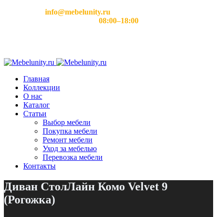
Email:
info@mebelunity.ru
Время работы: Пн–Сб
08:00–18:00
Главная
Коллекции
О нас
Каталог
Статьи
Выбор мебели
Покупка мебели
Ремонт мебели
Уход за мебелью
Перевозка мебели
Контакты
Диван СтолЛайн Комо Velvet 9
(Рогожка)