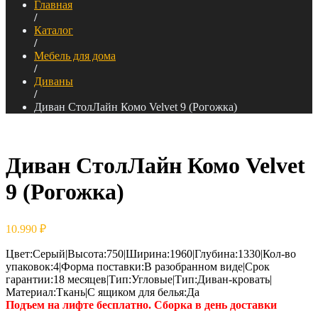
Главная
/
Каталог
/
Мебель для дома
/
Диваны
/
Диван СтолЛайн Комо Velvet 9 (Рогожка)
Диван СтолЛайн Комо Velvet
9 (Рогожка)
10.990
₽
Цвет:Серый|Высота:750|Ширина:1960|Глубина:1330|Кол-во
упаковок:4|Форма поставки:В разобранном виде|Срок
гарантии:18 месяцев|Тип:Угловые|Тип:Диван-кровать|
Материал:Ткань|С ящиком для белья:Да
Подъем на лифте бесплатно. Сборка в день доставки