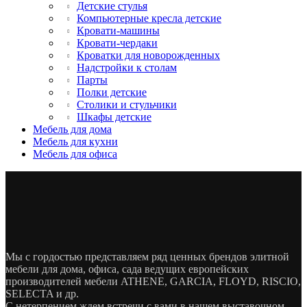
Детские стулья
Компьютерные кресла детские
Кровати-машины
Кровати-чердаки
Кроватки для новорожденных
Надстройки к столам
Парты
Полки детские
Столики и стульчики
Шкафы детские
Мебель для дома
Мебель для кухни
Мебель для офиса
Мы с гордостью представляем ряд ценных брендов элитной
мебели для дома, офиса, сада ведущих европейских
производителей мебели ATHENE, GARCIA, FLOYD, RISCIO,
SELECTA и др.
С нетерпением ждем встречи с вами в нашем выставочном