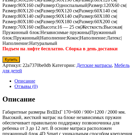
Размер:90Х160 см|Размер:Односпальный|Размер:120Х60 см|
Размер:80Х120 см|Размер:90Х120 см|Размер:60Х140 см|
Размер:80Х140 см|Размер:90Х140 см|Размер:60Х180 см|
Размер:80Х180 см|Размер:90Х180 см|Размер:60Х200 см|
Размер:70Х160 см|Высота:16 — 25 см|Жесткость:Высокая|
Пружинный блок:Независимые пружины|Пружинный
блок:Пружинный|Наполнение:Кокос|Наполнение:Латекс|
Наполнение:Натуральный
Подъем на лифте бесплатно. Сборка в день доставки
Купить
Артикул:
22a7370be0db
Категории:
Детские матрасы
,
Мебель
для детей
Описание
Отзывы (0)
Описание
Габаритные размеры ВхШхГ 170×600 / 900×1200 / 2000 мм.
Высокий, жесткий матрас на блоке независимых пружин
обеспечивает правильную поддержку позвоночника для
ребенка от 3 до 12 лет. В основе матраса расположен
пружинный блок 4D Smart с уникальным способом крепления