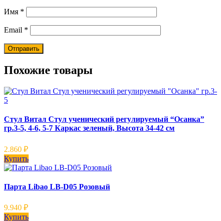
Имя
*
Email
*
Похожие товары
Стул Витал Стул ученический регулируемый “Осанка”
гр.3-5, 4-6, 5-7 Каркас зеленый, Высота 34-42 см
2.860
₽
Купить
Парта Libao LB-D05 Розовый
9.940
₽
Купить