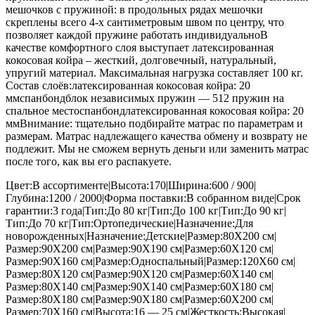
мешочков с пружиной: в продольных рядах мешочки
скреплены всего 4-х сантиметровым швом по центру, что
позволяет каждой пружине работать индивидуальноВ
качестве комфортного слоя выступает латексированная
кокосовая койра – жесткий, долговечный, натуральный,
упругий материал. Максимальная нагрузка составляет 100 кг.
Состав слоёв:латексированная кокосовая койра: 20
ммспанбондблок независимых пружин — 512 пружин на
спальное местоспанбондлатексированная кокосовая койра: 20
ммВнимание: тщательно подбирайте матрас по параметрам и
размерам. Матрас надлежащего качества обмену и возврату не
подлежит. Мы не сможем вернуть деньги или заменить матрас
после того, как вы его распакуете.
Цвет:В ассортименте|Высота:170|Ширина:600 / 900|
Глубина:1200 / 2000|Форма поставки:В собранном виде|Срок
гарантии:3 года|Тип:До 80 кг|Тип:До 100 кг|Тип:До 90 кг|
Тип:До 70 кг|Тип:Ортопедические|Назначение:Для
новорожденных|Назначение:Детские|Размер:80Х200 см|
Размер:90Х200 см|Размер:90Х190 см|Размер:60Х120 см|
Размер:90Х160 см|Размер:Односпальный|Размер:120Х60 см|
Размер:80Х120 см|Размер:90Х120 см|Размер:60Х140 см|
Размер:80Х140 см|Размер:90Х140 см|Размер:60Х180 см|
Размер:80Х180 см|Размер:90Х180 см|Размер:60Х200 см|
Размер:70Х160 см|Высота:16 — 25 см|Жесткость:Высокая|