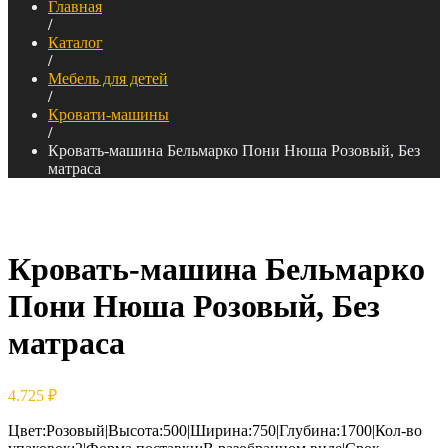
Главная
/
Каталог
/
Мебель для детей
/
Кровати-машины
/
Кровать-машина Бельмарко Пони Нюша Розовый, Без
матраса
Кровать-машина Бельмарко
Пони Нюша Розовый, Без
матраса
4.725
₽
Цвет:Розовый|Высота:500|Ширина:750|Глубина:1700|Кол-во