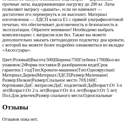
прочные латы, выдерживающие нагрузку до 200 кг. Латы
позволяют матрасу «дышать», если он намокнет —
достаточно его перевернуть и он высохнет. Материал
изготовления — ЛДСП класса E1 с прямой ультрафиолетовой
печатью, что обеспечивает долговечность и безопасность в
эксплуатации. Обратите внимание! Необходимо выбрать
комплектацию: с матрасом или без. Также вы можете
дополнительно заказать светодиодную подсветку дна кровати,
с которой вы можете более подробно ознакомиться во вкладке
«Аксессуары».
Цвет:Розовый|Высота:500|Ширина:750|Глубина:1700|Кол-во
упаковок:2|Форма поставки:В разобранном виде|Срок
гарантии:1 год|Тип:Кровати-машинки|Тип:Одноярусные|
Материал:Дерево|Материал:ЛДСП|Размер:Маленькие|
Размер:Низкие|Размер:Спальное место 70Х160|С
бортиками:Да|С матрасом:Да|С подсветкой:Да|Возраст:От 3-х
лет|Возраст:От 2-х лет|Возраст:От 4-х лет|Возраст:От 5 лет|
Пол:Для девочек|Размер спального места:Односпальные
Отзывы
Отзывов пока нет.