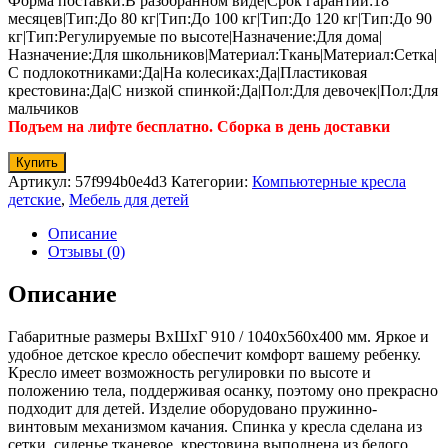
Форма поставки:В разобранном виде|Срок гарантии:18
месяцев|Тип:До 80 кг|Тип:До 100 кг|Тип:До 120 кг|Тип:До 90
кг|Тип:Регулируемые по высоте|Назначение:Для дома|
Назначение:Для школьников|Материал:Ткань|Материал:Сетка|
С подлокотниками:Да|На колесиках:Да|Пластиковая
крестовина:Да|С низкой спинкой:Да|Пол:Для девочек|Пол:Для
мальчиков
Подъем на лифте бесплатно. Сборка в день доставки
Купить
Артикул:
57f994b0e4d3
Категории:
Компьютерные кресла
детские
,
Мебель для детей
Описание
Отзывы (0)
Описание
Габаритные размеры ВхШхГ 910 / 1040x560x400 мм. Яркое и
удобное детское кресло обеспечит комфорт вашему ребенку.
Кресло имеет возможность регулировки по высоте и
положению тела, поддерживая осанку, поэтому оно прекрасно
подходит для детей. Изделие оборудовано пружинно-
винтовым механизмом качания. Спинка у кресла сделана из
сетки, сиденье тканевое, крестовина выполнена из белого