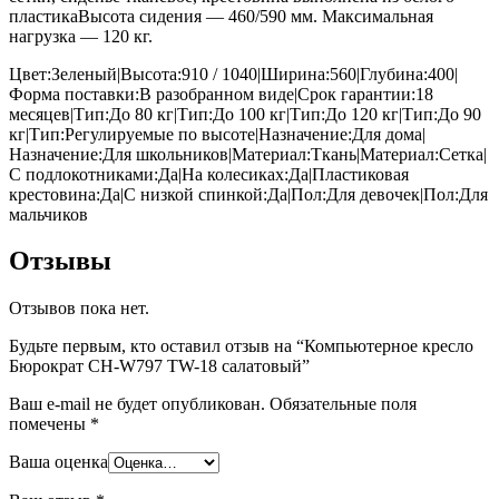
пластикаВысота сидения — 460/590 мм. Максимальная
нагрузка — 120 кг.
Цвет:Зеленый|Высота:910 / 1040|Ширина:560|Глубина:400|
Форма поставки:В разобранном виде|Срок гарантии:18
месяцев|Тип:До 80 кг|Тип:До 100 кг|Тип:До 120 кг|Тип:До 90
кг|Тип:Регулируемые по высоте|Назначение:Для дома|
Назначение:Для школьников|Материал:Ткань|Материал:Сетка|
С подлокотниками:Да|На колесиках:Да|Пластиковая
крестовина:Да|С низкой спинкой:Да|Пол:Для девочек|Пол:Для
мальчиков
Отзывы
Отзывов пока нет.
Будьте первым, кто оставил отзыв на “Компьютерное кресло
Бюрократ CH-W797 TW-18 салатовый”
Ваш e-mail не будет опубликован.
Обязательные поля
помечены
*
Ваша оценка