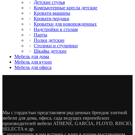
Детские стулья
Компьютерные кресла детские
Кровати-машины
Кровати-чердаки
Кроватки для новорожденных
Надстройки к столам
Парты
Полки детские
Столики и стульчики
Шкафы детские
Мебель для дома
Мебель для кухни
Мебель для офиса
Мы с гордостью представляем ряд ценных брендов элитной
мебели для дома, офиса, сада ведущих европейских
производителей мебели ATHENE, GARCIA, FLOYD, RISCIO,
SELECTA и др.
С нетерпением ждем встречи с вами в нашем выставочном