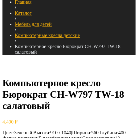
Главная
/
Каталог
/
Мебель для детей
/
Компьютерные кресла детские
/
Компьютерное кресло Бюрократ CH-W797 TW-18
салатовый
Компьютерное кресло
Бюрократ CH-W797 TW-18
салатовый
4.490
₽
Цвет:Зеленый|Высота:910 / 1040|Ширина:560|Глубина:400|