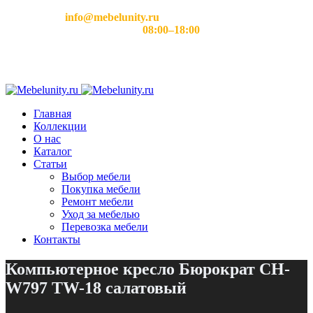
Email:
info@mebelunity.ru
Время работы: Пн–Сб
08:00–18:00
Главная
Коллекции
О нас
Каталог
Статьи
Выбор мебели
Покупка мебели
Ремонт мебели
Уход за мебелью
Перевозка мебели
Контакты
Компьютерное кресло Бюрократ CH-
W797 TW-18 салатовый