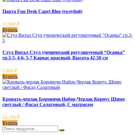
Парта Fun Desk Capri Blue (голубой)
11.900
₽
Купить
Стул Витал Стул ученический регулируемый “Осанка”
гр.3-5, 4-6, 5-7 Каркас красный, Высота 42-50 см
2.860
₽
Купить
Кровать-чердак Боровичи Набор-Чердак Корпус Шимо
светлый / Фасад Салатовый, С матрасом
24.100
₽
Купить