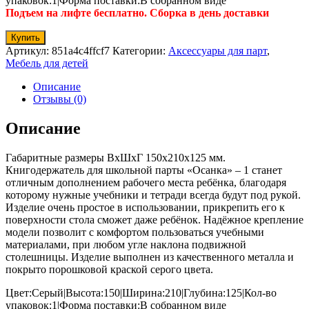
упаковок:1|Форма поставки:В собранном виде
Подъем на лифте бесплатно. Сборка в день доставки
Купить
Артикул:
851a4c4ffcf7
Категории:
Аксессуары для парт
,
Мебель для детей
Описание
Отзывы (0)
Описание
Габаритные размеры ВхШхГ 150x210x125 мм.
Книгодержатель для школьной парты «Осанка» – 1 станет
отличным дополнением рабочего места ребёнка, благодаря
которому нужные учебники и тетради всегда будут под рукой.
Изделие очень простое в использовании, прикрепить его к
поверхности стола сможет даже ребёнок. Надёжное крепление
модели позволит с комфортом пользоваться учебными
материалами, при любом угле наклона подвижной
столешницы. Изделие выполнен из качественного металла и
покрыто порошковой краской серого цвета.
Цвет:Серый|Высота:150|Ширина:210|Глубина:125|Кол-во
упаковок:1|Форма поставки:В собранном виде