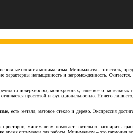
т основные понятия минимализма. Минимализм – это стиль, пр
не характерны напыщенность и загроможденность. Считается, 
ечности поверхностях, монохромных, чаще всего пастельных т
т отличается простотой и функциональностью. Ничего лишнего
 есть металл, матовое стекло и дерево. Экспрессия достигае
 просторно, минимализм помогает зрительно расширить грани
 же время оптимален для работы. Минимализм – это гармония во