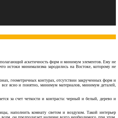
едполагающий аскетичность форм и минимум элементов. Ему не
что истоки минимализма зародились на Востоке, которому не
онах, геометричных контурах, отсутствии закрученных форм и
, все ясно и понятно, минимум материалов, минимум деталей,
тся за счет четкости и контраста: черный и белый, дерево и
цы, наполнить комнату светом и воздухом. Такой интерьер
 всем, он предполагает наличие всего необходимого, при этом,