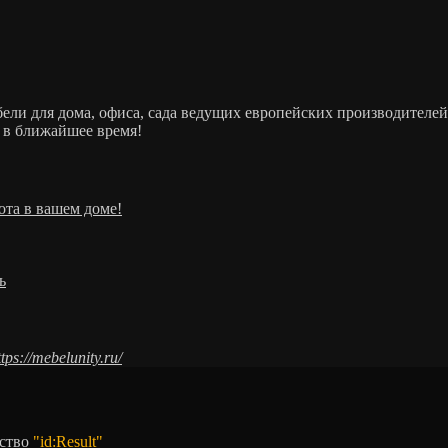
ебели для дома, офиса, сада ведущих европейских производит
 в ближайшее время!
ота в вашем доме!
ь
ttps://mebelunity.ru/
тство
"id:Result"