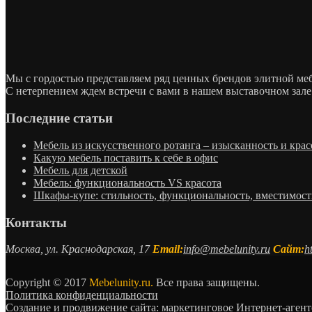
Мы с гордостью представляем ряд ценных брендов элитной м
С нетерпением ждем встречи с вами в нашем выставочном зале
Последние статьи
Мебель из искусственного ротанга – изысканность и крас
Какую мебель поставить к себе в офис
Мебель для детской
Мебель: функциональность VS красота
Шкафы-купе: стильность, функциональность, вместимост
Контакты
Москва, ул. Краснодарская, 17
Email:
info@mebelunity.ru
Сайт:
h
Copyright © 2017
Mebelunity.ru.
Все права защищены.
Политика конфиденциальности
Создание и продвижение сайта: маркетинговое Интернет-аген