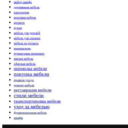
выбор шкафа
деревянная мебель
классицизм
красивая мебель
кровати
кухня
мебель для детской
мебель для спальни
мебель из ротанга
минимализм
мувинговые компании
мягкая мебель
офисная мебель
перевозка мебели
покупка мебели
правила ухода
ремонт мебели
реставрация мебели
стили мебели
транспортировка мебели
уход за мебелью
функциональная мебель
шкафы