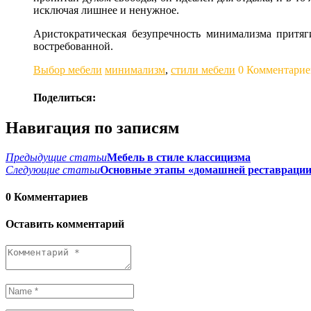
исключая лишнее и ненужное.
Аристократическая безупречность минимализма притяги
востребованной.
Выбор мебели
минимализм
,
стили мебели
0 Комментарие
Поделиться:
Навигация по записям
Предыдущие статьи
Мебель в стиле классицизма
Следующие статьи
Основные этапы «домашней реставраци
0 Комментариев
Оставить комментарий