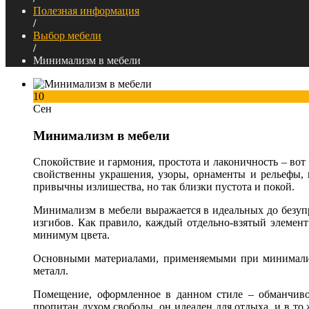
Полезная информация
/
Выбор мебели
/
Минимализм в мебели
10
Сен
Минимализм в мебели
Спокойствие и гармония, простота и лаконичность – во
свойственны украшения, узоры, орнаменты и рельефы, 
привычны излишества, но так близки пустота и покой.
Минимализм в мебели выражается в идеальных до безупр
изгибов. Как правило, каждый отдельно-взятый элемен
минимум цвета.
Основными материалами, применяемыми при минимализме,
металл.
Помещение, оформленное в данном стиле – обманчиво
пропитан духом свободы, он идеален для отдыха, и в то