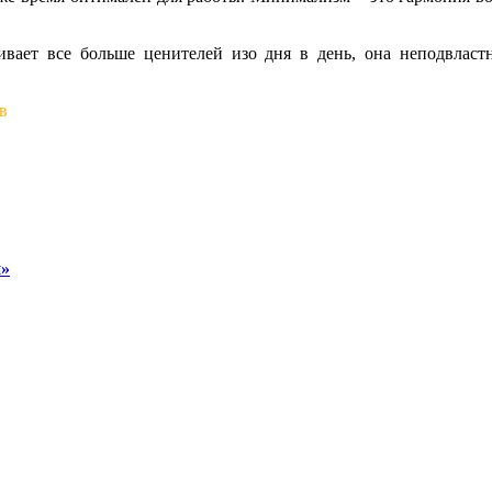
вает все больше ценителей изо дня в день, она неподвластна
в
и»