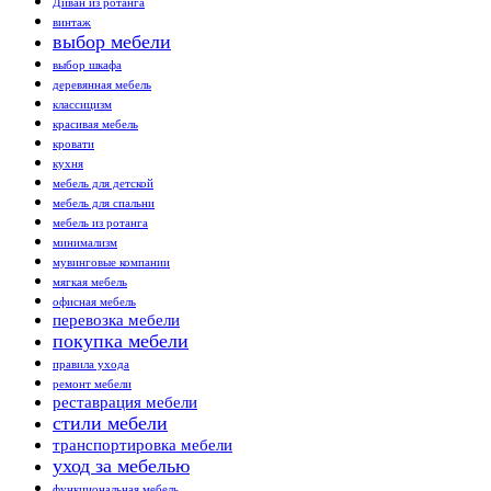
Диван из ротанга
винтаж
выбор мебели
выбор шкафа
деревянная мебель
классицизм
красивая мебель
кровати
кухня
мебель для детской
мебель для спальни
мебель из ротанга
минимализм
мувинговые компании
мягкая мебель
офисная мебель
перевозка мебели
покупка мебели
правила ухода
ремонт мебели
реставрация мебели
стили мебели
транспортировка мебели
уход за мебелью
функциональная мебель