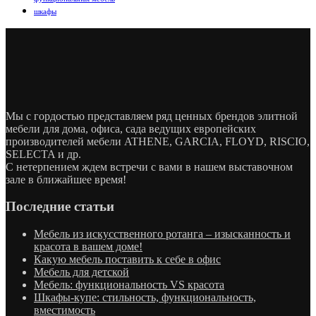
шкафы
Мы с гордостью представляем ряд ценных брендов элитной
мебели для дома, офиса, сада ведущих европейских
производителей мебели ATHENE, GARCIA, FLOYD, RISCIO,
SELECTA и др.
С нетерпением ждем встречи с вами в нашем выставочном
зале в ближайшее время!
Последние статьи
Мебель из искусственного ротанга – изысканность и
красота в вашем доме!
Какую мебель поставить к себе в офис
Мебель для детской
Мебель: функциональность VS красота
Шкафы-купе: стильность, функциональность,
вместимость