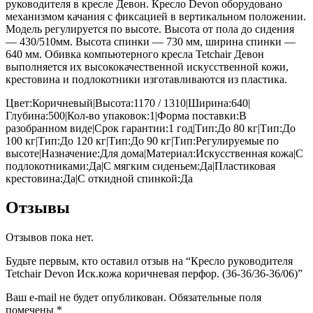
руководителя в кресле Девон. Кресло Devon оборудовано
механизмом качания с фиксацией в вертикальном положении.
Модель регулируется по высоте. Высота от пола до сидения
— 430/510мм. Высота спинки — 730 мм, ширина спинки —
640 мм. Обивка компьютерного кресла Tetchair Девон
выполняется их высококачественной искусственной кожи,
крестовина и подлокотники изготавливаются из пластика.
Цвет:Коричневый|Высота:1170 / 1310|Ширина:640|
Глубина:500|Кол-во упаковок:1|Форма поставки:В
разобранном виде|Срок гарантии:1 год|Тип:До 80 кг|Тип:До
100 кг|Тип:До 120 кг|Тип:До 90 кг|Тип:Регулируемые по
высоте|Назначение:Для дома|Материал:Искусственная кожа|С
подлокотниками:Да|С мягким сиденьем:Да|Пластиковая
крестовина:Да|С откидной спинкой:Да
Отзывы
Отзывов пока нет.
Будьте первым, кто оставил отзыв на “Кресло руководителя
Tetchair Devon Иск.кожа коричневая перфор. (36-36/36-36/06)”
Ваш e-mail не будет опубликован.
Обязательные поля
помечены
*