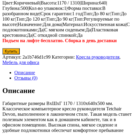
Цвет:Коричневый|Высота:1170 / 1310|Ширина:640|
Глубина:500|Кол-во упаковок:1|Форма поставки:В
разобранном виде|Срок гарантии:1 год|Тип:До 80 кг|Тип:До
100 кг|Тип:До 120 кг|Тип:До 90 кг|Тип:Регулируемые по
высоте|Назначение:Для дома|Материал:Искусственная кожа|С
подлокотниками:Да|С мягким сиденьем:Да|Пластиковая
крестовина:Да|С откидной спинкой:Да
Подъем на лифте бесплатно. Сборка в день доставки
Купить
Артикул:
2a1b746d1c99
Категории:
Кресла руководителя
,
Мебель для офиса
Описание
Отзывы (0)
Описание
Габаритные размеры ВхШхГ 1170 / 1310x640x500 мм.
Классическое компьютерное кресло руководителя Tetchair
Devon, выполненное в лаконичном стиле. Такая модель станет
полезным элементом как в домашнем кабинете, так и в
офисном помещении. Высокая спина, мягкое сидение и
удобные подлокотники обеспечат комфортное пребывание