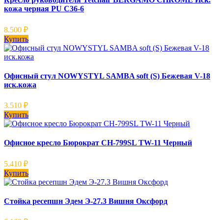
кожа черная PU C36-6
8.500
₽
Купить
Офисный стул NOWYSTYL SAMBA soft (S) Бежевая V-18
иск.кожа
3.510
₽
Купить
Офисное кресло Бюрократ CH-799SL TW-11 Черный
5.410
₽
Купить
Стойка ресепшн Эдем Э-27.3 Вишня Оксфорд