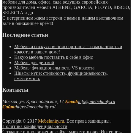
мебели для дома, офиса, сада ведущих европейских
производителей мебели ATHENE, GARCIA, FLOYD, RISCIO,
SELECTA и др.
С нетерпением ждем встречи с вами в нашем выставочном
зале в ближайшее время!
Последние статьи
Мебель из искусственного ротанга – изысканность и
красота в вашем доме!
Какую мебель поставить к себе в офис
Мебель для детской
Мебель: функциональность VS красота
Шкафы-купе: стильность, функциональность,
вместимость
Контакты
Москва, ул. Краснодарская, 17
Email:
info@mebelunity.ru
Сайт:
https://mebelunity.ru/
Copyright © 2017
Mebelunity.ru.
Все права защищены.
Политика конфиденциальности
Создание и продвижение сайта: маркетинговое Интернет-