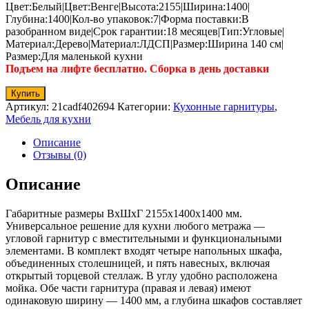
Цвет:Белый|Цвет:Венге|Высота:2155|Ширина:1400|
Глубина:1400|Кол-во упаковок:7|Форма поставки:В
разобранном виде|Срок гарантии:18 месяцев|Тип:Угловые|
Материал:Дерево|Материал:ЛДСП|Размер:Ширина 140 см|
Размер:Для маленькой кухни
Подъем на лифте бесплатно. Сборка в день доставки
Купить
Артикул:
21cadf402694
Категории:
Кухонные гарнитуры
,
Мебель для кухни
Описание
Отзывы (0)
Описание
Габаритные размеры ВхШхГ 2155x1400x1400 мм.
Универсальное решение для кухни любого метража —
угловой гарнитур с вместительными и функциональными
элементами. В комплект входят четыре напольных шкафа,
объединенных столешницей, и пять навесных, включая
открытый торцевой стеллаж. В углу удобно расположена
мойка. Обе части гарнитура (правая и левая) имеют
одинаковую ширину — 1400 мм, а глубина шкафов составляет