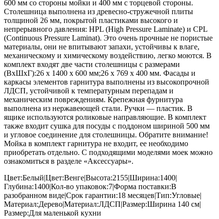
600 мм со стороны мойки и 400 мм с торцевой стороны.
Столешница выполнена из древесно-стружечной плиты
толщиной 26 мм, покрытой пластиками высокого и
непрерывного давления: HPL (High Pressure Laminate) и CPL
(Continuous Pressure Laminat). Это очень прочные не пористые
материалы, они не впитывают запахи, устойчивы к влаге,
механическому и химическому воздействию, легко моются. В
комплект входят две части столешницы с размерами
(ВхШхГ):26 х 1400 х 600 мм;26 х 769 х 400 мм. Фасады и
каркасы элементов гарнитура выполнены из высокопрочной
ЛДСП, устойчивой к температурным перепадам и
механическим повреждениям. Крепежная фурнитура
выполнена из нержавеющей стали. Ручки — пластик. В
ящике используются роликовые направляющие. В комплект
также входит сушка для посуды с поддоном шириной 500 мм
и угловое соединение для столешницы. Обратите внимание!
Мойка в комплект гарнитура не входит, ее необходимо
приобретать отдельно. С подходящими моделями моек можно
ознакомиться в разделе «Аксессуары».
Цвет:Белый|Цвет:Венге|Высота:2155|Ширина:1400|
Глубина:1400|Кол-во упаковок:7|Форма поставки:В
разобранном виде|Срок гарантии:18 месяцев|Тип:Угловые|
Материал:Дерево|Материал:ЛДСП|Размер:Ширина 140 см|
Размер:Для маленькой кухни