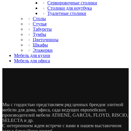
Сервировочные столики
Столики для ноутбука
Туалетные столики
Столы
Стулья
Табуреты
Тумбы
Цветочницы
Шкафы
Этажерки
Мебель для кухни
Мебель для офиса
Мы с гордостью представляем ряд ценных брендов элитной
мебели для дома, офиса, сада ведущих европейских
производителей мебели ATHENE, GARCIA, FLOYD, RISCIO,
SELECTA и др.
С нетерпением ждем встречи с вами в нашем выставочном
зале в ближайшее время!