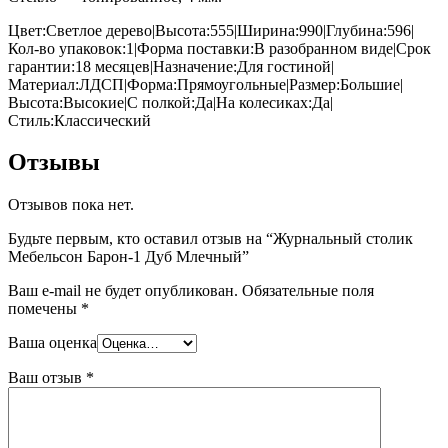
Цвет:Светлое дерево|Высота:555|Ширина:990|Глубина:596|
Кол-во упаковок:1|Форма поставки:В разобранном виде|Срок
гарантии:18 месяцев|Назначение:Для гостиной|
Материал:ЛДСП|Форма:Прямоугольные|Размер:Большие|
Высота:Высокие|С полкой:Да|На колесиках:Да|
Стиль:Классический
Отзывы
Отзывов пока нет.
Будьте первым, кто оставил отзыв на “Журнальный столик
Мебельсон Барон-1 Дуб Млечный”
Ваш e-mail не будет опубликован.
Обязательные поля
помечены
*
Ваша оценка
Ваш отзыв
*