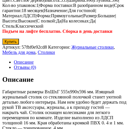
Цвет:Светлое дерево|Высота:555|Ширина:990|Глубина:596|
Кол-во упаковок:1|Форма поставки:В разобранном виде|Срок
гарантии:18 месяцев|Назначение:Для гостиной|
Материал:ЛДСП|Форма:Прямоугольные|Размер:Большие|
Высота:Высокие|С полкой:Да|На колесиках:Да|
Стиль:Классический
Подъем на лифте бесплатно. Сборка в день доставки
Купить
Артикул:
57fbf0e92cd8
Категории:
Журнальные столики
,
Мебель для дома
,
Столики
Описание
Отзывы (0)
Описание
Габаритные размеры ВхШхГ 555x990x596 мм. Изящный
журнальный столик со стеклянной полочкой станет уютной
деталью любого интерьера. Нам нем удобно будет держать под
рукой ТВ аксессуары, журналы, а к приходу гостей —
накрыть чай. Столик оснащен колесиками для легкого
перемещения по комнате. Изделие выполнено из ЛДСП
толщиной 16 мм. Края обработаны кромкой ПВХ 0. 4 и 1 мм.
Стекло — тонированное, 4 мм.