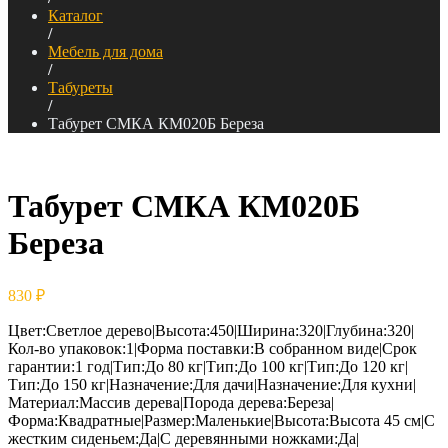
Каталог
/
Мебель для дома
/
Табуреты
/
Табурет СМКА КМ020Б Береза
Табурет СМКА КМ020Б
Береза
830
₽
Цвет:Светлое дерево|Высота:450|Ширина:320|Глубина:320|
Кол-во упаковок:1|Форма поставки:В собранном виде|Срок
гарантии:1 год|Тип:До 80 кг|Тип:До 100 кг|Тип:До 120 кг|
Тип:До 150 кг|Назначение:Для дачи|Назначение:Для кухни|
Материал:Массив дерева|Порода дерева:Береза|
Форма:Квадратные|Размер:Маленькие|Высота:Высота 45 см|С
жестким сиденьем:Да|С деревянными ножками:Да|