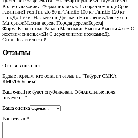
Цвет:Светлое дерево|Высота:450|Ширина:320|Глубина:320|
Кол-во упаковок:1|Форма поставки:В собранном виде|Срок
гарантии:1 год|Тип:До 80 кг|Тип:До 100 кг|Тип:До 120 кг|
Тип:До 150 кг|Назначение:Для дачи|Назначение:Для кухни|
Материал:Массив дерева|Порода дерева:Береза|
Форма:Квадратные|Размер:Маленькие|Высота:Высота 45 см|С
жестким сиденьем:Да|С деревянными ножками:Да|
Стиль:Классический
Отзывы
Отзывов пока нет.
Будьте первым, кто оставил отзыв на “Табурет СМКА
КМ020Б Береза”
Ваш e-mail не будет опубликован.
Обязательные поля
помечены
*
Ваша оценка
Ваш отзыв
*