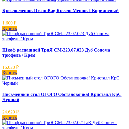
Кресло-мешок DreamBag Кресло Мешок I Коричневый
1.600
₽
Купить
Шкаф распашной ТриЯ СМ-223.07.023 Дуб Сонома
трюфель / Крем
16.020
₽
Купить
Письменный стол ОГОГО Обстановочка! Кристалл КрС
Черный
24.620
₽
Купить