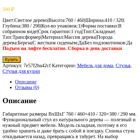
500
₽
Цвет:Светлое дерево|Высота:760 / 460|Ширина:410 / 320|
Глубина:380 / 290|Кол-во упаковок:1|Форма поставки:В
собранном виде|Срок гарантии:1 год|Тип:Складные|
Тип:Трансформер|Материал:Массив дерева|Порода
дерева:Береза|С жестким сиденьем:Да|Без подлокотников:Да
Подъем на лифте бесплатно. Сборка в день доставки
Купить
Артикул:
7e57f2ba42cf
Категории:
Мебель для дома
,
Стулья
,
Стулья для кухни
Описание
Отзывы (0)
Описание
Габаритные размеры ВхШхГ 760 / 460×410 / 320×380 / 290 мм.
Функциональный стул из натурального дерева — полезный и
нужный предмет мебели. Модель складная, поэтому в его
удобно хранить и даже брать с собой в поездку. Спинка стула
откидывается назад, превращаясь в табурет. На выбор