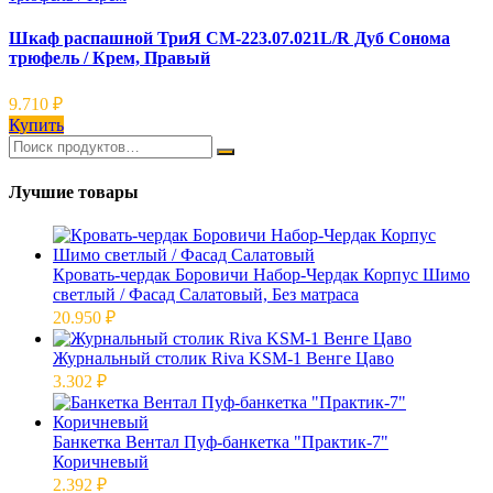
Шкаф распашной ТриЯ СМ-223.07.021L/R Дуб Сонома
трюфель / Крем, Правый
9.710
₽
Купить
Лучшие товары
Кровать-чердак Боровичи Набор-Чердак Корпус Шимо
светлый / Фасад Салатовый, Без матраса
20.950
₽
Журнальный столик Riva KSM-1 Венге Цаво
3.302
₽
Банкетка Вентал Пуф-банкетка "Практик-7"
Коричневый
2.392
₽