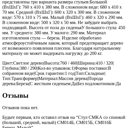
представлены три варианта размера стульев:Большой
(ВхШхГ): 760 х 410 х 380 мм. В сложенном виде: 680 х 410 х
70 мм. Средний (ВхШхГ): 600 х 320 х 300 мм. В сложенном
виде: 570 х 310 х 75 мм. Малый (ВхШхГ): 460 х 320 х 290 мм.
В сложенном виде: 500 х 320 х 50 мм. Не забудьте выбрать
подходящий. Высота от пола до сиденьяУ большого стула: 450
мм. У среднего: 380 мм. У малого: 290 мм. Материал
изготовления стула — береза. Изделие обработано
атмосфероустойчивым лаком, который предотвращает дерево
от возможного появления плесени. Благодаря натуральному
материалу он может выдержать нагрузку до 200 кг.
Цвет:Светлое дерево|Высота:760 / 460|Ширина:410 / 320|
Глубина:380 / 290|Кол-во упаковок:1|Форма поставки:В
собранном виде|Срок гарантии:1 год|Тип:Складные|
Тип:Трансформер|Материал:Массив дерева|Порода
дерева:Береза|С жестким сиденьем:Да|Без подлокотников:Да
Отзывы
Отзывов пока нет.
Будьте первым, кто оставил отзыв на “Стул СМКА со спинкой
(большой, средний, малый) СМ014Б, СМ015Б, СМ016Б
Береза, Малый”