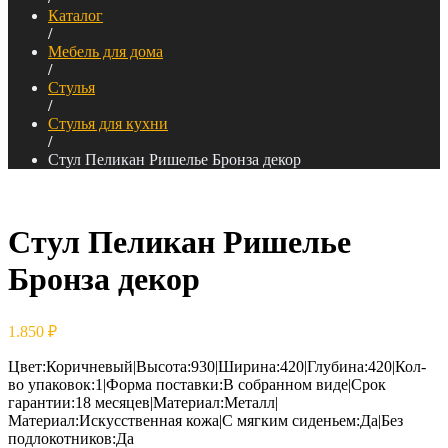
Каталог
/
Мебель для дома
/
Стулья
/
Стулья для кухни
/
Стул Пеликан Ришелье Бронза декор
Стул Пеликан Ришелье
Бронза декор
1.850
₽
Цвет:Коричневый|Высота:930|Ширина:420|Глубина:420|Кол-
во упаковок:1|Форма поставки:В собранном виде|Срок
гарантии:18 месяцев|Материал:Металл|
Материал:Искусственная кожа|С мягким сиденьем:Да|Без
подлокотников:Да