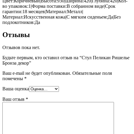
Цвет:Коричневый|Высота:930|Ширина:420|Глубина:420|Кол-
во упаковок:1|Форма поставки:В собранном виде|Срок
гарантии:18 месяцев|Материал:Металл|
Материал:Искусственная кожа|С мягким сиденьем:Да|Без
подлокотников:Да
Отзывы
Отзывов пока нет.
Будьте первым, кто оставил отзыв на “Стул Пеликан Ришелье
Бронза декор”
Ваш e-mail не будет опубликован.
Обязательные поля
помечены
*
Ваша оценка
Ваш отзыв
*