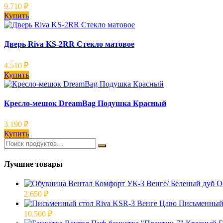
9.710
₽
Купить
Дверь Riva KS-2RR Стекло матовое
4.510
₽
Купить
Кресло-мешок DreamBag Подушка Красный
3.190
₽
Купить
Лучшие товары
О
2.650
₽
Письменный 
10.560
₽