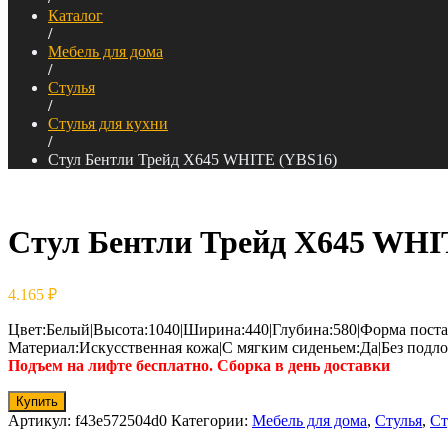
Каталог
/
Мебель для дома
/
Стулья
/
Стулья для кухни
/
Стул Бентли Трейд X645 WHITE (YBS16)
Стул Бентли Трейд X645 WHI
4.165
₽
Цвет:Белый|Высота:1040|Ширина:440|Глубина:580|Форма поста
Материал:Искусственная кожа|С мягким сиденьем:Да|Без подло
Подъем на лифте бесплатно. Сборка в день доставки
Купить
Артикул:
f43e572504d0
Категории:
Мебель для дома
,
Стулья
,
Ст