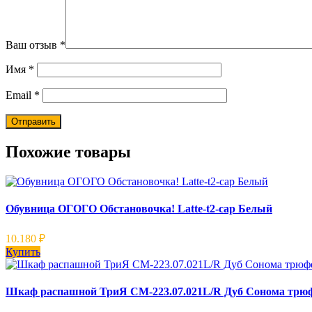
Ваш отзыв
*
Имя
*
Email
*
Похожие товары
Обувница ОГОГО Обстановочка! Latte-t2-cap Белый
10.180
₽
Купить
Шкаф распашной ТриЯ СМ-223.07.021L/R Дуб Сонома трюф