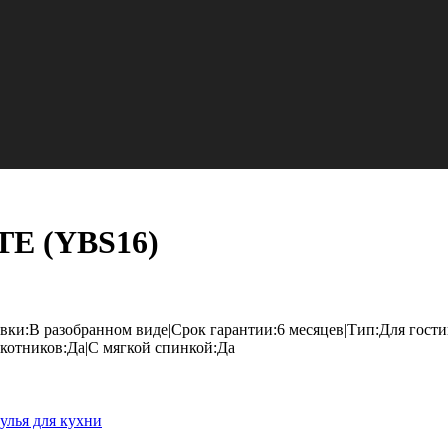
TE (YBS16)
вки:В разобранном виде|Срок гарантии:6 месяцев|Тип:Для гост
котников:Да|С мягкой спинкой:Да
улья для кухни