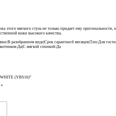
а этого мягкого стула не только придает ему оригинальности,
сственной кожи высокого качества.
вки:В разобранном виде|Срок гарантии:6 месяцев|Тип:Для гост
котников:Да|С мягкой спинкой:Да
5 WHITE (YBS16)”
ы
*