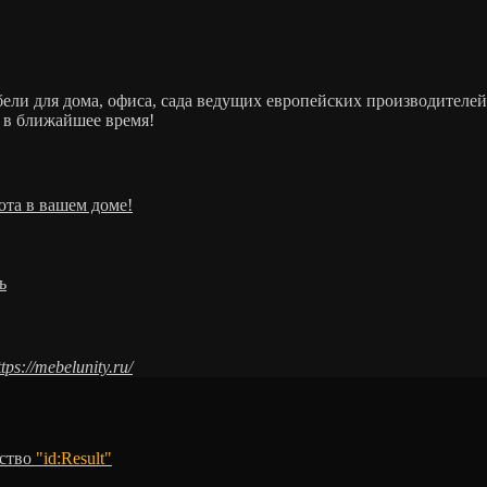
ебели для дома, офиса, сада ведущих европейских производит
 в ближайшее время!
ота в вашем доме!
ь
ttps://mebelunity.ru/
тство
"id:Result"