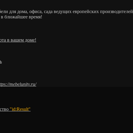
ебели для дома, офиса, сада ведущих европейских производит
 в ближайшее время!
ота в вашем доме!
ь
ttps://mebelunity.ru/
тство
"id:Result"