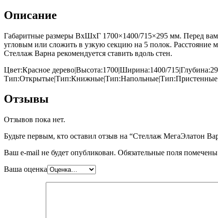
Описание
Габаритные размеры ВхШхГ 1700×1400/715×295 мм. Перед вами
угловым или сложить в узкую секцию на 5 полок. Расстояние м
Стеллаж Варна рекомендуется ставить вдоль стен.
Цвет:Красное дерево|Высота:1700|Ширина:1400/715|Глубина:29
Тип:Открытые|Тип:Книжные|Тип:Напольные|Тип:Пристенные|
Отзывы
Отзывов пока нет.
Будьте первым, кто оставил отзыв на “Стеллаж МегаЭлатон В
Ваш e-mail не будет опубликован.
Обязательные поля помечен
Ваша оценка