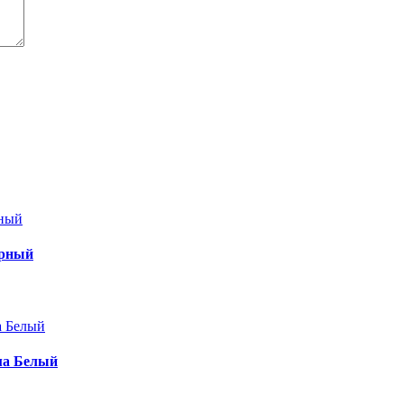
ерный
ма Белый