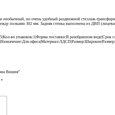
 необычный, но очень удобный раздвижной стеллаж-трансформер
ежду полками 302 мм. Задняя стенка выполнена из ДВП (лицевая 
5|Кол-во упаковок:1|Форма поставки:В разобранном виде|Срок 
Назначение:Для офиса|Материал:ЛДСП|Размер:Широкие|Размер
арна Вишня”
ы
*