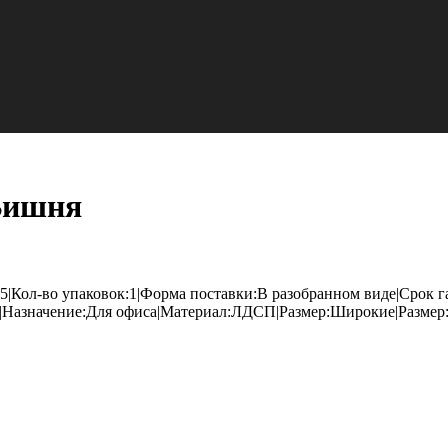
Вишня
5|Кол-во упаковок:1|Форма поставки:В разобранном виде|Срок 
Назначение:Для офиса|Материал:ЛДСП|Размер:Широкие|Размер