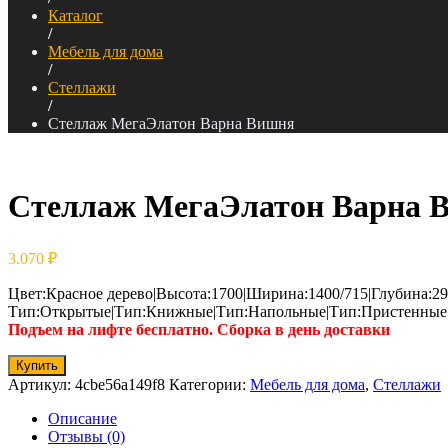
Каталог
/
Мебель для дома
/
Стеллажи
/
Стеллаж МегаЭлатон Варна Вишня
Стеллаж МегаЭлатон Варна 
3.070
₽
Цвет:Красное дерево|Высота:1700|Ширина:1400/715|Глубина:29
Тип:Открытые|Тип:Книжные|Тип:Напольные|Тип:Пристенные|
Подъем на лифте бесплатно. Сборка в день доставки
Купить
Артикул:
4cbe56a149f8
Категории:
Мебель для дома
,
Стеллажи
Описание
Отзывы (0)