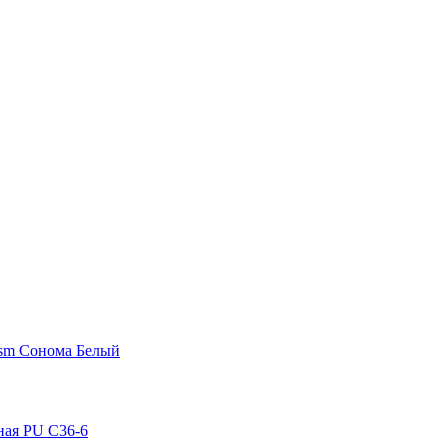
-sm Сонома Белый
рная PU C36-6