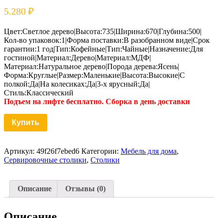
5.280
₽
Цвет:Светлое дерево|Высота:735|Ширина:670|Глубина:500|
Кол-во упаковок:1|Форма поставки:В разобранном виде|Срок
гарантии:1 год|Тип:Кофейные|Тип:Чайные|Назначение:Для
гостиной|Материал:Дерево|Материал:МДФ|
Материал:Натуральное дерево|Порода дерева:Ясень|
Форма:Круглые|Размер:Маленькие|Высота:Высокие|С
полкой:Да|На колесиках:Да|3-х ярусный:Да|
Стиль:Классический
Подъем на лифте бесплатно. Сборка в день доставки
Купить
Артикул:
49f26f7ebed6
Категории:
Мебель для дома
,
Сервировочные столики
,
Столики
Описание
Отзывы (0)
Описание