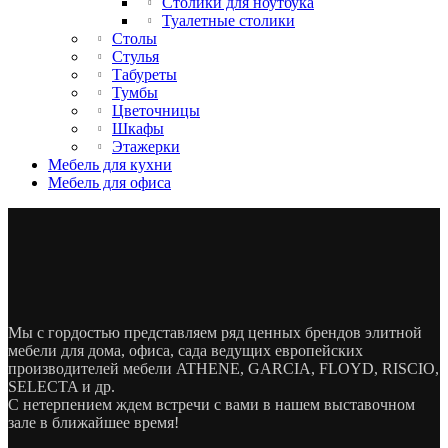
Столики для ноутбука
Туалетные столики
Столы
Стулья
Табуреты
Тумбы
Цветочницы
Шкафы
Этажерки
Мебель для кухни
Мебель для офиса
Мы с гордостью представляем ряд ценных брендов элитной
мебели для дома, офиса, сада ведущих европейских
производителей мебели ATHENE, GARCIA, FLOYD, RISCIO,
SELECTA и др.
С нетерпением ждем встречи с вами в нашем выставочном
зале в ближайшее время!