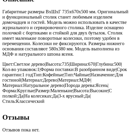
Габаритные размеры ВхШхГ 735x670x500 мм. Оригинальный
и функциональный столик станет любимым изделием
домочадцев и гостей. Модель можно использовать в качестве
журнального и сервировочного столика. Изделие оснащено
полочкой с бортиками и стойкой для двух бутылок. Столик
имеет маленькие поворотные колесики, поэтому удобен в
перемещении. Колесики не фиксируются. Размеры нижнего
основания составляют 580х380 мм. Модель выполнена из
МДФ и натурального шпона ясеня.
Цвет:Светлое дерево|Высота:735|Ширина:670|Глубина:500|
Кол-во упаковок:1|Форма поставки:В разобранном виде|Срок
гарантии:1 год|Тип:Кофейные|Тип:Чайные|Назначение:Для
гостиной|Материал:Дерево|Материал:МДФ|
Материал:Натуральное дерево|Порода дерева:Ясень|
Форма:Круглые|Размер:Маленькие|Высота:Высокие|С
полкой:Да|На колесиках:Да|3-х ярусный:Да|
Стиль:Классический
Отзывы
Отзывов пока нет.