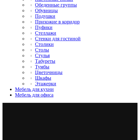
Обеденные группы
Обувницы
Подушки
Прихожие в коридор
Пуфики
Стеллажи
Стенки для гостиной
Столики
Столы
Стулья
Табуреты
Тумбы
Цветочницы
Шкафы
Этажерки
Мебель для кухни
Мебель для офиса