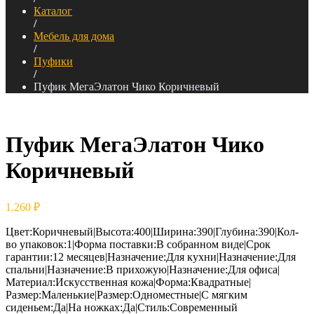
Каталог
/
Мебель для дома
/
Пуфики
/
Пуфик МегаЭлатон Чико Коричневый
Пуфик МегаЭлатон Чико
Коричневый
1.260
₽
Цвет:Коричневый|Высота:400|Ширина:390|Глубина:390|Кол-
во упаковок:1|Форма поставки:В собранном виде|Срок
гарантии:12 месяцев|Назначение:Для кухни|Назначение:Для
спальни|Назначение:В прихожую|Назначение:Для офиса|
Материал:Искусственная кожа|Форма:Квадратные|
Размер:Маленькие|Размер:Одноместные|С мягким
сиденьем:Да|На ножках:Да|Стиль:Современный